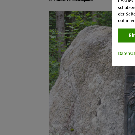
Cookies 
schützen
der Seit
optimier
Ei
Datensc