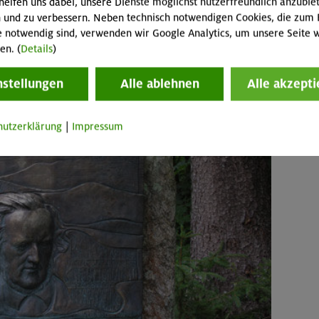
helfen uns dabei, unsere Dienste möglichst nutzerfreundlich anzubie
 und zu verbessern. Neben technisch notwendigen Cookies, die zum 
e notwendig sind, verwenden wir Google Analytics, um unsere Seite w
en. (
Details
)
nstellungen
Alle ablehnen
Alle akzepti
hutzerklärung
|
Impressum