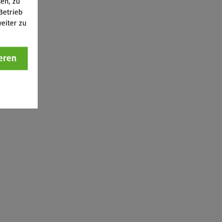
ten, zu
Betrieb
eiter zu
eren