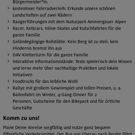
Bürgermeister*in.
kostenloser Fahrradverleih: Erkunde unsere schönen
Landschaften auf zwei Rädern
Rangerführungen mit dem Naturpark Ammergauer Alpen
Racer, Kettcars, Inline-Skates und Kutschfahrten für die
ganze Familie
Geländegängige Rollstühle: Kein Berg ist zu steil, kein
Hindernis bremst ihn aus
DAV-Kletterturm für die ganze Familie
Interaktive Informationsstände: Teste spielerisch dein Wissen
und lerne mehr über nachhaltige Praktiken und lokale
Initiativen
Foodtrucks für das leibliche Wohl
Rallye mit großem Gewinnspiel und tollen Preisen, u. a.
Ballonfahrt im Winter, 4-Gang-Dinner für 2
Personen, Gutscheine für den Bikepark und für örtliche
Geschäfte
Komm zu uns!
Plane Deine Anreise sorgfältig und nutze ganz bequem
öffentliche Verkehrsmittel. Der Bus von Oberau nach Reutte fährt