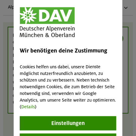
Alpenverein München & Oberland
Dieser Inhalt kann nicht angezeigt werden,
da Inhalte von Drittanbietern in den Cookie-
Einstellungen deaktiviert sind. Inhalte von
Wir benötigen deine Zustimmung
Drittanbietern anzeigen?
Ich bin damit einverstanden, dass Inhalte von
Cookies helfen uns dabei, unsere Dienste
Drittanbietern (Google Maps, YouTube, meteoblue,
möglichst nutzerfreundlich anzubieten, zu
Calaméo, Elfsight und eventim-light) angezeigt werden
schützen und zu verbessern. Neben technisch
und dass diese Anbieter ggf. Cookies einsetzen, um das
notwendigen Cookies, die zum Betrieb der Seite
Funktionieren ihrer Inhalte zu gewährleisten bzw. zu
notwendig sind, verwenden wir Google
optimieren. Weitere Informationen finden Sie in
Analytics, um unsere Seite weiter zu optimieren.
unserer
Datenschutzerklärung
.
(
Details
)
Einstellungen