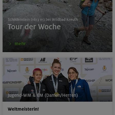
München
Schildenstein (1613 m) bei Wildbad Kreuth
Tour der Woche
16.08.26
Karwendel-Runde
mehr
Karwendel
17.08.26
Klettertreff indoor
München
Jugend-WM & EM (Damen/Herren)
Weltmeisterin!
17.-19.08.26