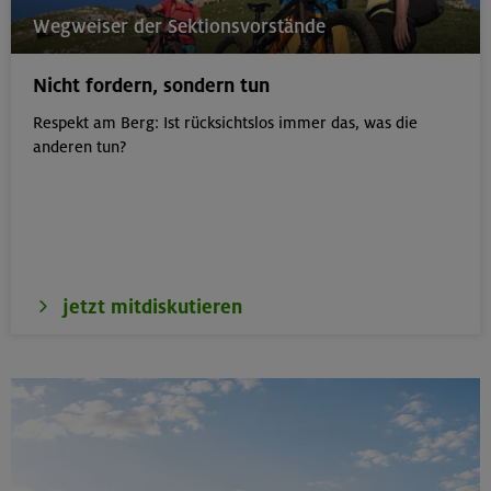
22.08.26
Wegweiser der Sektionsvorstände
MTB-Tour rund um das Demeljoch
Nicht fordern, sondern tun
Karwendel
Respekt am Berg: Ist rücksichtslos immer das, was die
anderen tun?
24.-28.08.26
Kinderkletterkurs für Anfänger im Altmühltal
Südlicher Frankenjura
jetzt mitdiskutieren
23.08.26
Seekarspitze 2053 m
Karwendel