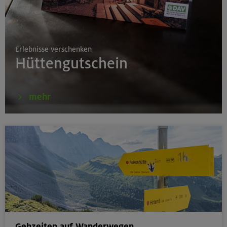
17./18./19.08.26
Aufbaukurs Klettern indoor
Erlebnisse verschenken
München
Hüttengutschein
16.08.26
mehr
Schnupperkletterkurs indoor
München
18.08.26
Klettertreff Kids in den Sommerferien für 8-12 Jährige
Gilching
Gehzeiten auf Wanderwegen