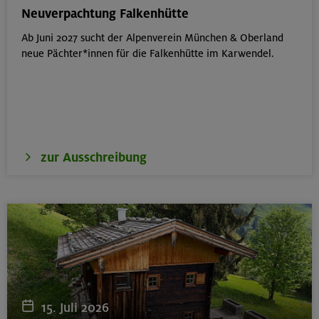
München
Neuverpachtung Falkenhütte
Ab Juni 2027 sucht der Alpenverein München & Oberland
neue Pächter*innen für die Falkenhütte im Karwendel.
19.08.26
Fahrtechnik I - Basic - Kompakt
München
zur Ausschreibung
21.-25.08.26
Hohe Gipfel in der wilden Texelgruppe
Ötztaler Alpen
21.-23.08.26
Familienfreizeit: Hüttenübernachtung mit Kindern
15. Juli 2026