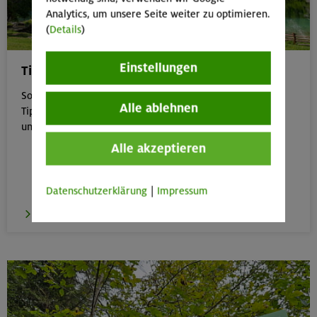
Analytics, um unsere Seite weiter zu optimieren.
(
Details
)
Einstellungen
Tipps für Bergtouren im Sommer
Sommer in den Bergen genießen – aber sicher: Unsere
Alle ablehnen
Tipps zu Hitze, Gewitter & Co. helfen dir, entspannt
unterwegs zu bleiben.
Alle akzeptieren
Datenschutzerklärung
|
Impressum
zu den Tipps