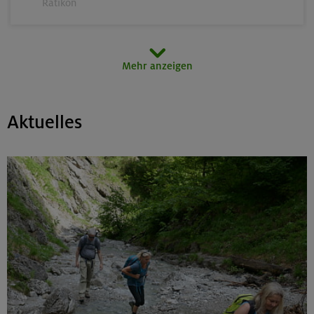
Rätikon
15.08.26
Mehr anzeigen
MTB-Tour rund um den Hochgern
Chiemgauer Alpen
Aktuelles
17.-21.08.26
Kinderkletterkurs für Anfänger im Altmühltal
Südlicher Frankenjura
17./18./19.08.26
Grundkurs Klettern indoor