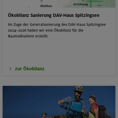
Bouldern für Einsteiger indoor
Ökobilanz Sanierung DAV-Haus Spitzingsee
München
Im Zuge der Generalsanierung des DAV-Haus Spitzingsee
2024–2026 haben wir eine Ökobilanz für die
Baumaßnahme erstellt.
22.08.26
Simetsberg 1840 m
Bayerische Voralpen (Estergebirge)
zur Ökobilanz
22.-24.08.26
Birnhorn 2634 m, Hochzint 2246 m und Dürrkarhorn
2287 m
Leoganger Steinberge