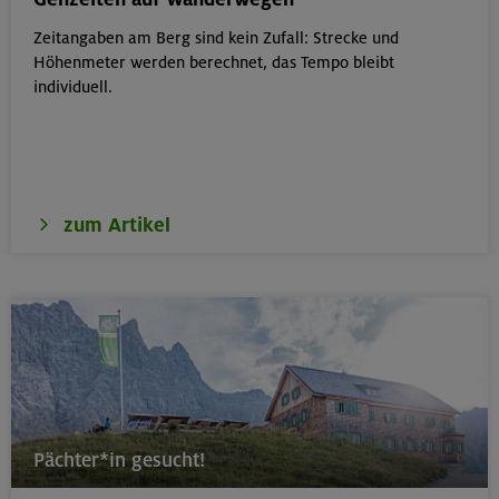
Zeitangaben am Berg sind kein Zufall: Strecke und
18.08.26
Höhenmeter werden berechnet, das Tempo bleibt
Klettertreff Kids in den Sommerferien für 8-12 Jährige
individuell.
München
zum Artikel
18.08.26
Fahrtechnik II - Advanced - Kompakt
München
19.08.26
Schnupperkletterkurs indoor
Pächter*in gesucht!