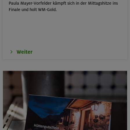
Paula Mayer-Vorfelder kämpft sich in der Mittagshitze ins
Schwarzenstein 3369 m und Schönbichler Horn 3133
Finale und holt WM-Gold.
m
Zillertaler Alpen
16.08.26
Schinder 1808 m
Weiter
Bayerische Voralpen (Schlierseer Berge)
17./18./19.08.26
Aufbaukurs Klettern indoor (3 Termine)
München