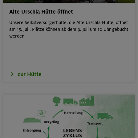
von 6-9 J.
Kitzbüheler Alpen
Alte Urschla Hütte öffnet
Unsere Selbstversorgerhütte, die Alte Urschla Hütte, öffnet
am 15. Juli. Plätze können ab dem 9. Juli um 10 Uhr gebucht
werden.
21./22./23.08.26
Kombikurs: Grund- und Aufbaukurs Klettern indoor (3
Termine)
München
zur Hütte
21.08.26
Klettertreff indoor
München
22./23.08.26