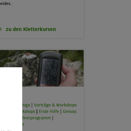
eides.
zu den Kletterkursen
Spezial
orkouts & Yoga
|
Vorträge & Workshops
|
Online-Workshops
|
Erste Hilfe
|
Genuss
lus
|
Bergführerprogramm
|
rbeitstouren