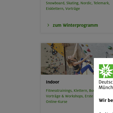
Snowboard,
Skating,
Nordic,
Telemark,
Eisklettern,
Vorträge
zum Winterprogramm
Indoor
Fitnesstrainings,
Klettern,
Bouldern,
Vorträge & Workshops,
Erste Hilfe,
Wir b
Online-Kurse