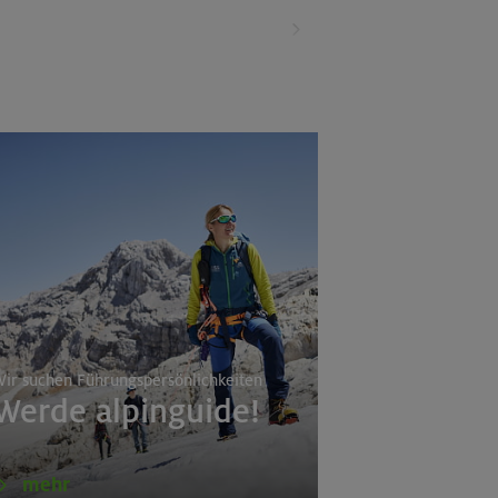
ir suchen Führungspersönlichkeiten
Werde alpinguide!
a
mehr