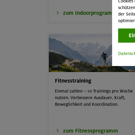
Cookies 
schützen
zum Indoorprogramm
der Seit
optimier
Ei
Datensc
Fitnesstraining
Einmal zahlen – 10 Trainings pro Woche
nutzen. Verbessere Ausdauer, Kraft,
Beweglichkeit und Koordination.
zum Fitnessprogramm