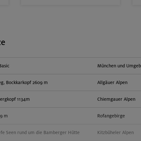
ze
Basic
München und Umgebun
eg, Bockkarkopf 2609 m
Allgäuer Alpen
lbergkopf 1134m
Chiemgauer Alpen
59 m
Rofangebirge
efe Seen rund um die Bamberger Hütte
Kitzbüheler Alpen