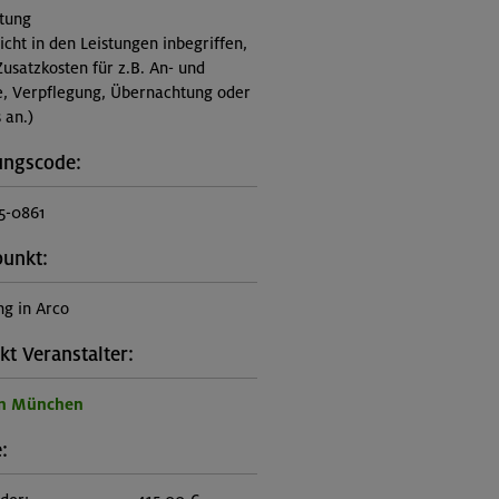
itung
nicht in den Leistungen inbegriffen,
Zusatzkosten für z.B. An- und
e, Verpflegung, Übernachtung oder
 an.)
ungscode:
5-0861
punkt:
g in Arco
kt Veranstalter:
on München
: