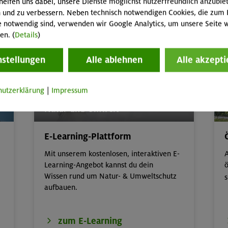
helfen uns dabei, unsere Dienste möglichst nutzerfreundlich anzubie
 und zu verbessern. Neben technisch notwendigen Cookies, die zum 
Kinder/Jugendprogramm
e notwendig sind, verwenden wir Google Analytics, um unsere Seite w
en. (
Details
)
nstellungen
Alle ablehnen
Alle akzepti
hutzerklärung
|
Impressum
Natur und Umwelt
E-Learning-Plattform
Mit unserem kostenlosen, interaktiven E-
A
Learning-Angebot kannst du dein
ö
Wissen rund um Natur- & Umweltschutz
s
aufbauen.
zum E-Learning