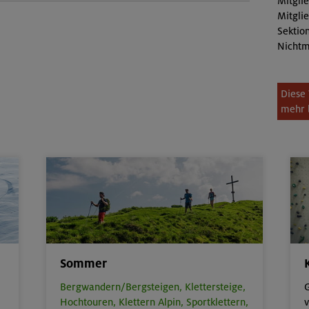
Mitgli
Mitgli
Sektion
Nichtm
Diese 
mehr 
Sommer
Bergwandern/Bergsteigen,
Klettersteige,
G
Hochtouren,
Klettern Alpin,
Sportklettern,
v