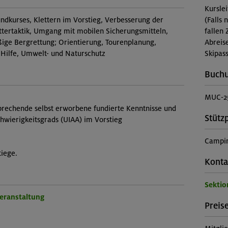
Kursle
undkurses, Klettern im Vorstieg, Verbesserung der
(Falls 
ettertaktik, Umgang mit mobilen Sicherungsmitteln,
fallen 
ge Bergrettung; Orientierung, Tourenplanung,
Abreis
 Hilfe, Umwelt- und Naturschutz
Skipass
Buch
MUC-2
prechende selbst erworbene fundierte Kenntnisse und
Stütz
chwierigkeitsgrads (UIAA) im Vorstieg
Campin
tiege.
Konta
Sekti
Veranstaltung
Preise