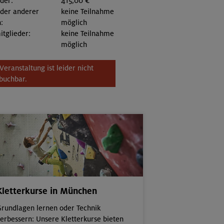
eder:
415,00 €
eder anderer
keine Teilnahme
:
möglich
itglieder:
keine Teilnahme
möglich
Veranstaltung ist leider nicht
buchbar.
Kletterkurse in München
rundlagen lernen oder Technik
erbessern: Unsere Kletterkurse bieten