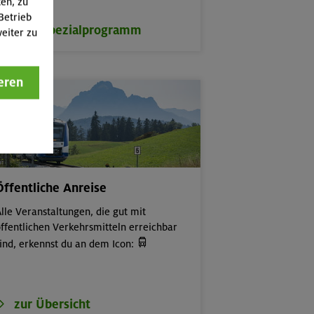
ten, zu
Betrieb
zum Spezialprogramm
eiter zu
eren
Öffentliche Anreise
lle Veranstaltungen, die gut mit
ffentlichen Verkehrsmitteln erreichbar

ind, erkennst du an dem Icon:
zur Übersicht