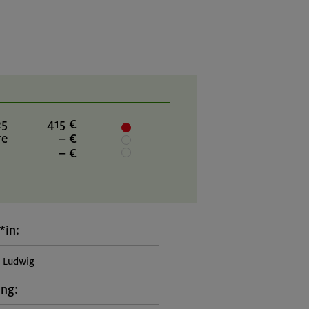
25
415 €
re
– €
– €
*in:
n Ludwig
ung: