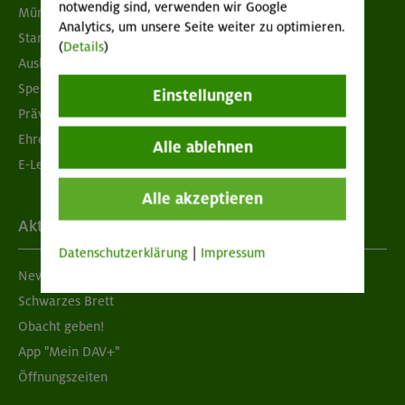
notwendig sind, verwenden wir Google
München & Oberland
Analytics, um unsere Seite weiter zu optimieren.
Standorte
(
Details
)
Ausbildung & Jobs
Spenden
Einstellungen
Prävention sexualisierter Gewalt
Ehrenamtsbörse
Alle ablehnen
E-Learning
Alle akzeptieren
Aktuelles
Datenschutzerklärung
|
Impressum
Newsletter
Schwarzes Brett
Obacht geben!
App "Mein DAV+"
Öffnungszeiten