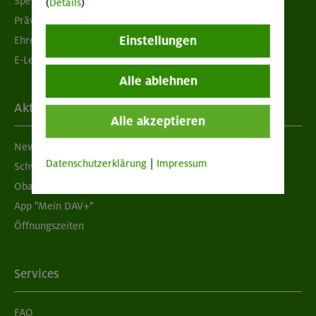
Spenden
(
Details
)
Prävention sexualisierter Gewalt
Einstellungen
Ehrenamtsbörse
E-Learning
Alle ablehnen
Aktuelles
Alle akzeptieren
Newsletter
Datenschutzerklärung
|
Impressum
Schwarzes Brett
Obacht geben!
App "Mein DAV+"
Öffnungszeiten
Services
FAQ