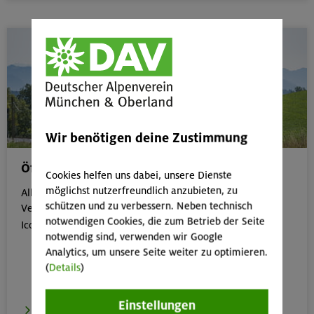
Wir benötigen deine Zustimmung
Öffentliche Anreise
Cookies helfen uns dabei, unsere Dienste
möglichst nutzerfreundlich anzubieten, zu
Alle Veranstaltungen, die gut mit öffentlichen
schützen und zu verbessern. Neben technisch
Verkehrsmitteln erreichbar sind, erkennst du an dem
notwendigen Cookies, die zum Betrieb der Seite

Icon:
notwendig sind, verwenden wir Google
Analytics, um unsere Seite weiter zu optimieren.
(
Details
)
Einstellungen
zur Übersicht