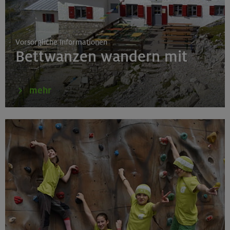
Fahrtechnik I - Basic - Kompakt
München
Vorsorgliche Informationen
Bettwanzen wandern mit
21.-25.08.26
Hohe Gipfel in der wilden Texelgruppe
mehr
Ötztaler Alpen
21.-23.08.26
Familienfreizeit: Hüttenübernachtung mit Kindern
von 6-9 J.
Kitzbüheler Alpen