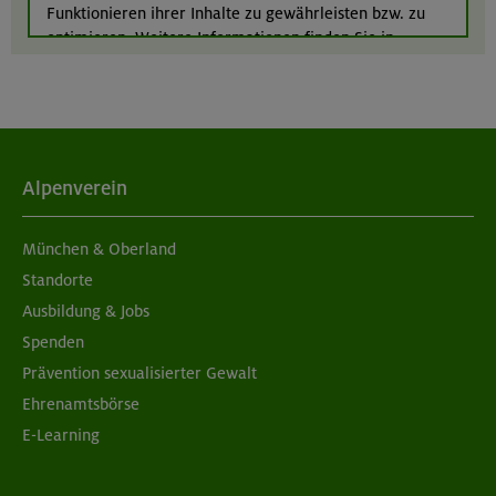
Funktionieren ihrer Inhalte zu gewährleisten bzw. zu
München
optimieren. Weitere Informationen finden Sie in
unserer
Datenschutzerklärung
.
Alpenverein
München & Oberland
Standorte
Ausbildung & Jobs
Spenden
Prävention sexualisierter Gewalt
Ehrenamtsbörse
E-Learning