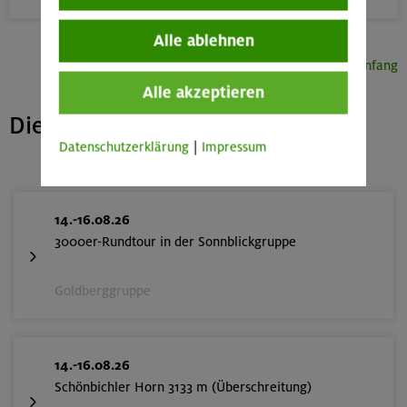
Alle ablehnen
Seitenanfang
Alle akzeptieren
Die nächsten freien Plätze
Datenschutzerklärung
|
Impressum
14.-16.08.26
3000er-Rundtour in der Sonnblickgruppe
Goldberggruppe
14.-16.08.26
Schönbichler Horn 3133 m (Überschreitung)