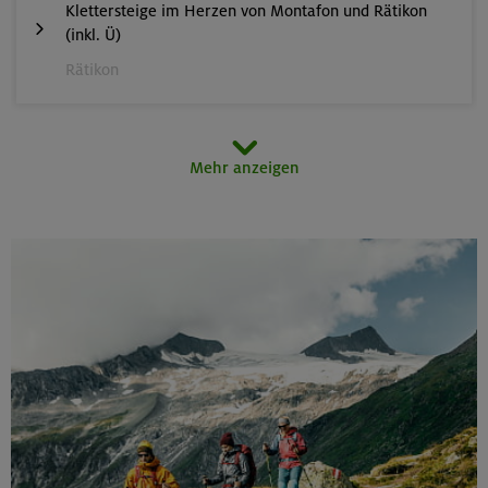
Klettersteige im Herzen von Montafon und Rätikon
(inkl. Ü)
Rätikon
15.08.26
Mehr anzeigen
MTB-Tour rund um den Hochgern
Chiemgauer Alpen
17.-21.08.26
Kinderkletterkurs für Anfänger im Altmühltal
Südlicher Frankenjura