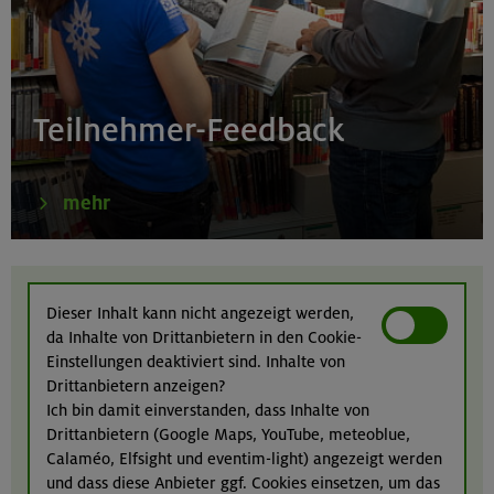
Karwendel
24.-28.08.26
Kinderkletterkurs für Anfänger im Altmühltal
Teilnehmer-Feedback
Südlicher Frankenjura
mehr
23.08.26
Seekarspitze 2053 m
Dieser Inhalt kann nicht angezeigt werden,
da Inhalte von Drittanbietern in den Cookie-
Karwendel
Einstellungen deaktiviert sind. Inhalte von
Drittanbietern anzeigen?
Ich bin damit einverstanden, dass Inhalte von
Drittanbietern (Google Maps, YouTube, meteoblue,
24.08.26
Calaméo, Elfsight und eventim-light) angezeigt werden
Klettertreff indoor
und dass diese Anbieter ggf. Cookies einsetzen, um das