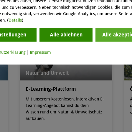
helfen uns dabei, unsere Dienste möglichst nutzerfreundlich anzubie
A
 und zu verbessern. Neben technisch notwendigen Cookies, die zum 
e notwendig sind, verwenden wir Google Analytics, um unsere Seite w
en. (
Details
)
Kinder/Jugendprogramm
nstellungen
Alle ablehnen
Alle akzepti
hutzerklärung
|
Impressum
Natur und Umwelt
E-Learning-Plattform
Mit unserem kostenlosen, interaktiven E-
A
Learning-Angebot kannst du dein
ö
Wissen rund um Natur- & Umweltschutz
s
aufbauen.