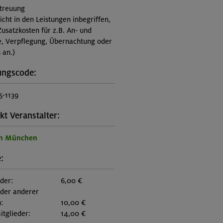
treuung
nicht in den Leistungen inbegriffen,
Zusatzkosten für z.B. An- und
e, Verpflegung, Übernachtung oder
 an.)
ungscode:
-1139
kt Veranstalter:
on München
:
eder:
6,00 €
eder anderer
:
10,00 €
itglieder:
14,00 €