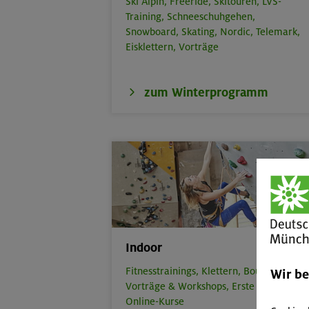
Ski Alpin,
Freeride,
Skitouren,
LVS-
Training,
Schneeschuhgehen,
Snowboard,
Skating,
Nordic,
Telemark,
Eisklettern,
Vorträge
zum Winterprogramm
Indoor
Fitnesstrainings,
Klettern,
Bouldern,
Wir b
Vorträge & Workshops,
Erste Hilfe,
Online-Kurse