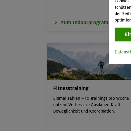
Cookies 
schützen
der Seit
optimier
zum Indoorprogramm
Ei
Datensc
Fitnesstraining
Einmal zahlen – 10 Trainings pro Woche
nutzen. Verbessere Ausdauer, Kraft,
Beweglichkeit und Koordination.