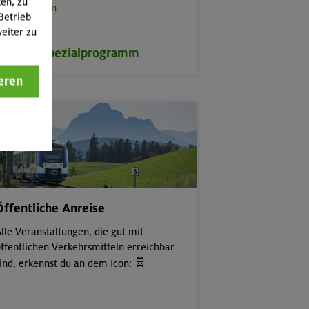
ten, zu
rbeitstouren
Betrieb
eiter zu
zum Spezialprogramm
eren
Öffentliche Anreise
lle Veranstaltungen, die gut mit
ffentlichen Verkehrsmitteln erreichbar

ind, erkennst du an dem Icon: