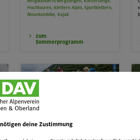
Bergwandern/Bergsteigen,
Klettersteige,
G
Hochtouren,
Klettern Alpin,
Sportklettern,
v
Mountainbike,
Kajak
b
zum
Sommerprogramm
Kinder, Jugend & Familie
Abenteuer- & Erlebnis-Freizeiten,
Kurse
W
enötigen deine Zustimmung
und Touren für Kinder & Jugend von 6 bis
17,
Familienkurse, -touren und -freizeiten
P