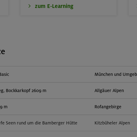
zum E-Learning
ze
Basic
München und Umgebun
eg, Bockkarkopf 2609 m
Allgäuer Alpen
59 m
Rofangebirge
efe Seen rund um die Bamberger Hütte
Kitzbüheler Alpen