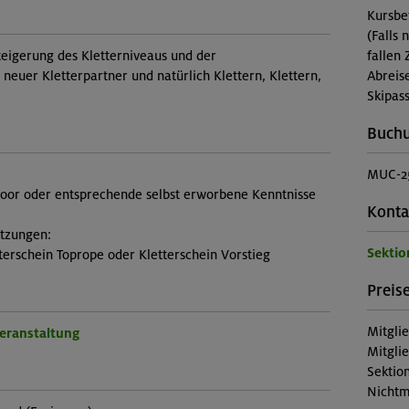
Kursbe
(Falls 
teigerung des Kletterniveaus und der
fallen 
neuer Kletterpartner und natürlich Klettern, Klettern,
Abreis
Skipass
Buch
MUC-25
door oder entsprechende selbst erworbene Kenntnisse
Konta
etzungen:
Sekti
terschein Toprope oder Kletterschein Vorstieg
Preise
Mitgli
Veranstaltung
Mitgli
Sektion
Nichtm