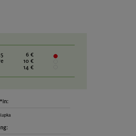
25
6 €
re
10 €
14 €
*in:
Kupka
ung: