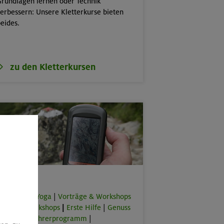
rundlagen lernen oder Technik
erbessern: Unsere Kletterkurse bieten
eides.
zu den Kletterkursen
Spezial
orkouts & Yoga
|
Vorträge & Workshops
|
Online-Workshops
|
Erste Hilfe
|
Genuss
lus
|
Bergführerprogramm
|