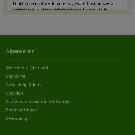
Funktionieren ihrer Inhalte zu gewährleisten bzw. zu
München
optimieren. Weitere Informationen finden Sie in
unserer
Datenschutzerklärung
.
Alpenverein
München & Oberland
Standorte
Ausbildung & Jobs
Spenden
Prävention sexualisierter Gewalt
Ehrenamtsbörse
E-Learning