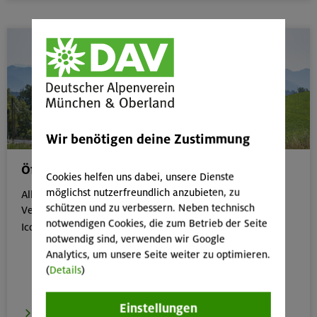
Wir benötigen deine Zustimmung
Öffentliche Anreise
Cookies helfen uns dabei, unsere Dienste
möglichst nutzerfreundlich anzubieten, zu
Alle Veranstaltungen, die gut mit öffentlichen
schützen und zu verbessern. Neben technisch
Verkehrsmitteln erreichbar sind, erkennst du an dem
notwendigen Cookies, die zum Betrieb der Seite

Icon:
notwendig sind, verwenden wir Google
Analytics, um unsere Seite weiter zu optimieren.
(
Details
)
Einstellungen
zur Übersicht