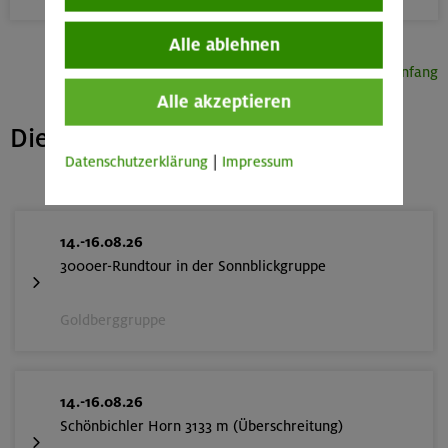
Alle ablehnen
Seitenanfang
Alle akzeptieren
Die nächsten freien Plätze
Datenschutzerklärung
|
Impressum
14.-16.08.26
3000er-Rundtour in der Sonnblickgruppe
Goldberggruppe
14.-16.08.26
Schönbichler Horn 3133 m (Überschreitung)