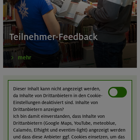
Karwendel
24.-28.08.26
Kinderkletterkurs für Anfänger im Altmühltal
Teilnehmer-Feedback
Südlicher Frankenjura
mehr
23.08.26
Seekarspitze 2053 m
Dieser Inhalt kann nicht angezeigt werden,
da Inhalte von Drittanbietern in den Cookie-
Karwendel
Einstellungen deaktiviert sind. Inhalte von
Drittanbietern anzeigen?
Ich bin damit einverstanden, dass Inhalte von
Drittanbietern (Google Maps, YouTube, meteoblue,
24.08.26
Calaméo, Elfsight und eventim-light) angezeigt werden
Klettertreff indoor
und dass diese Anbieter ggf. Cookies einsetzen, um das