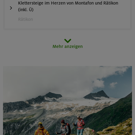
Klettersteige im Herzen von Montafon und Rätikon
(inkl. Ü)
Rätikon
15.08.26
Mehr anzeigen
MTB-Tour rund um den Hochgern
Chiemgauer Alpen
17.-21.08.26
Kinderkletterkurs für Anfänger im Altmühltal
Südlicher Frankenjura