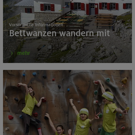
Fahrtechnik I - Basic - Kompakt
München
Vorsorgliche Informationen
Bettwanzen wandern mit
21.-25.08.26
Hohe Gipfel in der wilden Texelgruppe
mehr
Ötztaler Alpen
21.-23.08.26
Familienfreizeit: Hüttenübernachtung mit Kindern
von 6-9 J.
Kitzbüheler Alpen