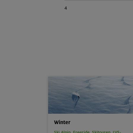
4
Winter
Ski Alpin,
Freeride,
Skitouren,
LVS-