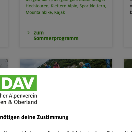
Hochtouren,
Klettern Alpin,
Sportklettern,
v
Mountainbike,
Kajak
b
zum
Sommerprogramm
Kinder, Jugend & Familie
Abenteuer- & Erlebnis-Freizeiten,
Kurse
W
enötigen deine Zustimmung
und Touren für Kinder & Jugend von 6 bis
17,
Familienkurse, -touren und -freizeiten
P