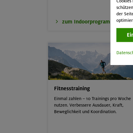
Cookies 
schützen
der Seit
optimier
zum Indoorprogramm
Ei
Datensc
Fitnesstraining
Einmal zahlen – 10 Trainings pro Woche
nutzen. Verbessere Ausdauer, Kraft,
Beweglichkeit und Koordination.