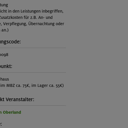
itung
nicht in den Leistungen inbegriffen,
Zusatzkosten für z.B. An- und
e, Verpflegung, Übernachtung oder
 an.)
ungscode:
0098
punkt:
lhaus
im MBZ ca. 75€, im Lager ca. 55€)
kt Veranstalter:
n Oberland
: