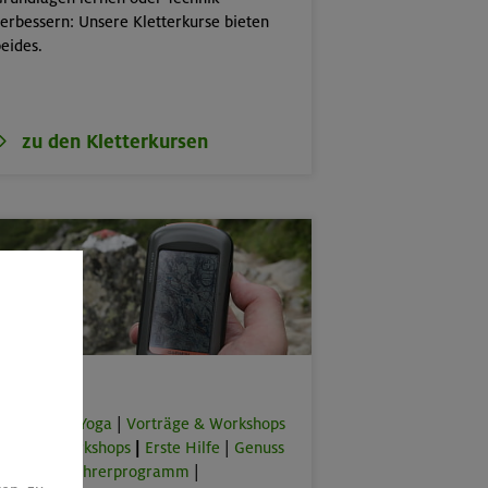
erbessern: Unsere Kletterkurse bieten
eides.
zu den Kletterkursen
Spezial
orkouts & Yoga
|
Vorträge & Workshops
|
Online-Workshops
|
Erste Hilfe
|
Genuss
lus
|
Bergführerprogramm
|