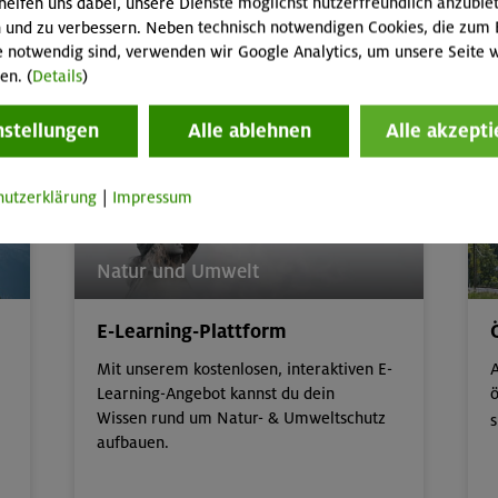
helfen uns dabei, unsere Dienste möglichst nutzerfreundlich anzubie
A
 und zu verbessern. Neben technisch notwendigen Cookies, die zum 
e notwendig sind, verwenden wir Google Analytics, um unsere Seite w
en. (
Details
)
Kinder/Jugendprogramm
nstellungen
Alle ablehnen
Alle akzepti
hutzerklärung
|
Impressum
Natur und Umwelt
E-Learning-Plattform
Mit unserem kostenlosen, interaktiven E-
A
Learning-Angebot kannst du dein
ö
Wissen rund um Natur- & Umweltschutz
s
aufbauen.