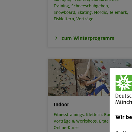
Training,
Schneeschuhgehen,
Snowboard,
Skating,
Nordic,
Telemark,
Eisklettern,
Vorträge
zum Winterprogramm
Indoor
Fitnesstrainings,
Klettern,
Bouldern,
Wir b
Vorträge & Workshops,
Erste Hilfe,
Online-Kurse