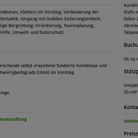
Kursle
undkurses, Klettern im Vorstieg, Verbesserung der
(Falls 
ettertaktik, Umgang mit mobilen Sicherungsmitteln,
fallen 
ge Bergrettung; Orientierung, Tourenplanung,
Abreis
 Hilfe, Umwelt- und Naturschutz
Skipass
Buch
OL-25-
prechende selbst erworbene fundierte Kenntnisse und
Stütz
chwierigkeitsgrads (UIAA) im Vorstieg
Gimpe
(Ü+HP 
tiege.
Konta
Veranstaltung
Sektio
Preise