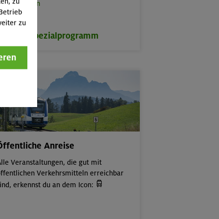
ten, zu
rbeitstouren
Betrieb
eiter zu
zum Spezialprogramm
eren
Öffentliche Anreise
lle Veranstaltungen, die gut mit
ffentlichen Verkehrsmitteln erreichbar

ind, erkennst du an dem Icon: