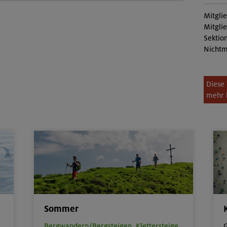
Mitgli
Mitgli
Sektion
Nichtm
Diese 
mehr 
Sommer
Bergwandern/Bergsteigen,
Klettersteige,
G