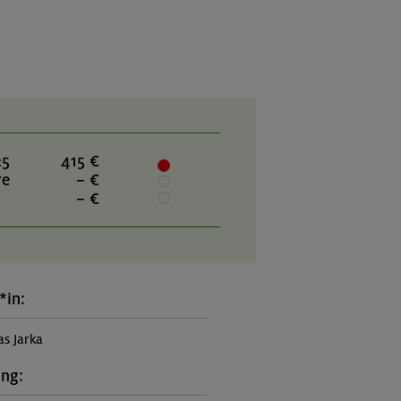
25
415 €
re
– €
– €
*in:
as Jarka
ung: