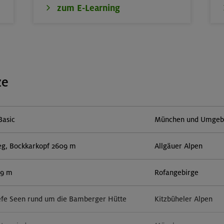
zum E-Learning
ze
Basic
München und Umgebun
eg, Bockkarkopf 2609 m
Allgäuer Alpen
59 m
Rofangebirge
efe Seen rund um die Bamberger Hütte
Kitzbüheler Alpen