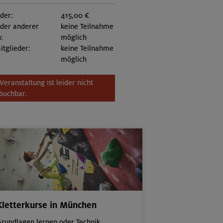
eder:
415,00 €
eder anderer
keine Teilnahme
:
möglich
itglieder:
keine Teilnahme
möglich
Veranstaltung ist leider nicht
buchbar.
Kletterkurse in München
rundlagen lernen oder Technik