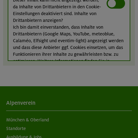
da Inhalte von Drittanbietern in den Cookie-
Karwendel
Einstellungen deaktiviert sind. Inhalte von
Drittanbietern anzeigen?
Ich bin damit einverstanden, dass Inhalte von
Drittanbietern (Google Maps, YouTube, meteoblue,
24.-28.08.26
Calaméo, Elfsight und eventim-light) angezeigt werden
Kinderkletterkurs für Anfänger im Altmühltal
und dass diese Anbieter ggf. Cookies einsetzen, um das
Funktionieren ihrer Inhalte zu gewährleisten bzw. zu
Südlicher Frankenjura
optimieren. Weitere Informationen finden Sie in
unserer
Datenschutzerklärung
.
Alpenverein
München & Oberland
Standorte
Ausbildung & Jobs