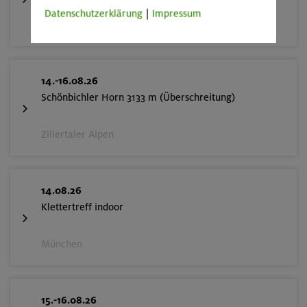
Datenschutzerklärung
|
Impressum
Goldberggruppe
14.-16.08.26
Schönbichler Horn 3133 m (Überschreitung)
Zillertaler Alpen
14.08.26
Klettertreff indoor
München
15.-16.08.26