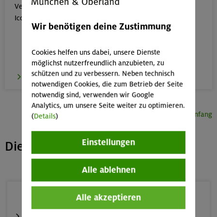
Verkehrsmitteln erreichbar sind, erkennst du an dem

Icon:
Wir benötigen deine Zustimmung
Cookies helfen uns dabei, unsere Dienste
möglichst nutzerfreundlich anzubieten, zu
schützen und zu verbessern. Neben technisch
zur Übersicht
notwendigen Cookies, die zum Betrieb der Seite
notwendig sind, verwenden wir Google
Analytics, um unsere Seite weiter zu optimieren.
Seitenanfang
(
Details
)
Einstellungen
Die nächsten freien Plätze
Alle ablehnen
Alle akzeptieren
14.-16.08.26
3000er-Rundtour in der Sonnblickgruppe