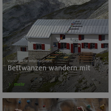
Fahrtechnik II - Advanced - Kompakt
München
19.08.26
Schnupperkletterkurs indoor
München
Vorsorgliche Informationen
Bettwanzen wandern mit
19.08.26
Fahrtechnik I - Basic - Kompakt
mehr
München