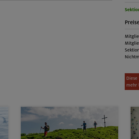
Sektio
Preise
Mitgli
Mitgli
Sektion
Nichtm
Diese 
mehr 