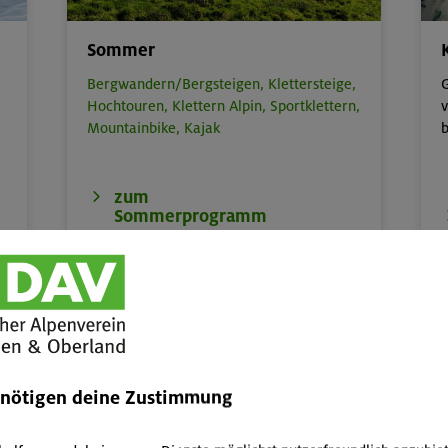
Sommer
Bergwandern/Bergsteigen,
Klettersteige,
G
Hochtouren,
Klettern Alpin,
Sportklettern,
v
Mountainbike,
Kajak
b
zum
Sommerprogramm
enötigen deine Zustimmung
Kinder, Jugend & Familie