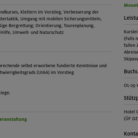
Mount
undkurses, Klettern im Vorstieg, Verbesserung der
Leist
ettertaktik, Umgang mit mobilen Sicherungsmitteln,
ge Bergrettung; Orientierung, Tourenplanung,
Kursle
 Hilfe, Umwelt- und Naturschutz
(Falls 
fallen 
Abreis
Skipass
prechende selbst erworbene fundierte Kenntnisse und
Buch
chwierigkeitsgrads (UIAA) im Vorstieg
OL-25-
tiege.
Stütz
Hotel 
(ÜF DZ
Veranstaltung
Konta