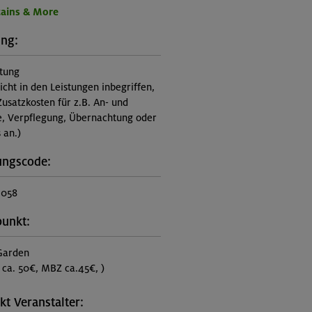
ains & More
ung:
itung
nicht in den Leistungen inbegriffen,
Zusatzkosten für z.B. An- und
e, Verpflegung, Übernachtung oder
 an.)
ungscode:
1058
punkt:
Garden
 ca. 50€, MBZ ca.45€, )
kt Veranstalter: