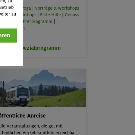
ten, zu
Betrieb
orkouts & Yoga
|
Vorträge & Workshops
eiter zu
|
Online-Workshops
|
Erste Hilfe
|
Genuss
lus
|
Bergführerprogramm
|
rbeitstouren
eren
zum Spezialprogramm
Öffentliche Anreise
lle Veranstaltungen, die gut mit
ffentlichen Verkehrsmitteln erreichbar