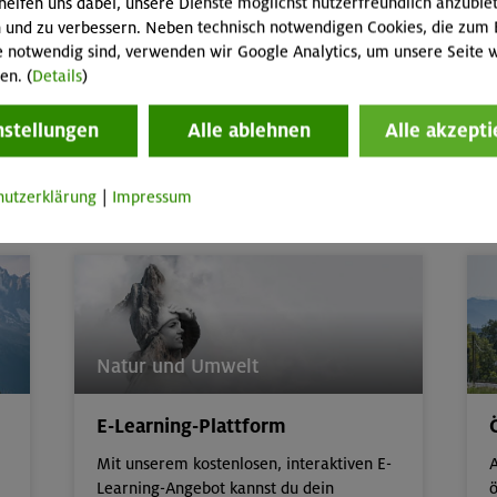
helfen uns dabei, unsere Dienste möglichst nutzerfreundlich anzubie
 und zu verbessern. Neben technisch notwendigen Cookies, die zum 
Abenteuer- & Erlebnis-Freizeiten,
Kurse
W
e notwendig sind, verwenden wir Google Analytics, um unsere Seite w
und Touren für Kinder & Jugend von 6 bis
en. (
Details
)
17,
Familienkurse, -touren und -freizeiten
P
A
nstellungen
Alle ablehnen
Alle akzepti
Kinder/Jugendprogramm
hutzerklärung
|
Impressum
Natur und Umwelt
E-Learning-Plattform
Mit unserem kostenlosen, interaktiven E-
A
Learning-Angebot kannst du dein
ö