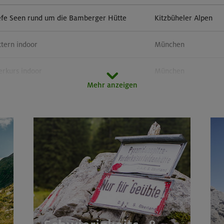
efe Seen rund um die Bamberger Hütte
Kitzbüheler Alpen
ttern indoor
München
erkurs indoor
München
Mehr anzeigen
r in der Sonnblickgruppe
Goldberggruppe
orn 3133 m (Überschreitung)
Zillertaler Alpen
door
München
51 m, Rappenseekopf 2468 m
Allgäuer Alpen
im Herzen von Montafon und Rätikon
Rätikon