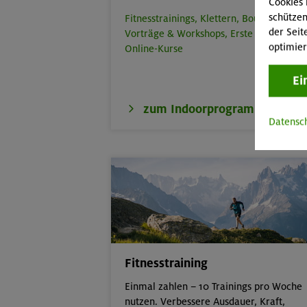
Cookies 
schützen
Fitnesstrainings,
Klettern,
Bouldern,
der Seit
Vorträge & Workshops,
Erste Hilfe,
optimier
Online-Kurse
Ei
zum Indoorprogramm
Datensc
Fitnesstraining
Einmal zahlen – 10 Trainings pro Woche
nutzen. Verbessere Ausdauer, Kraft,