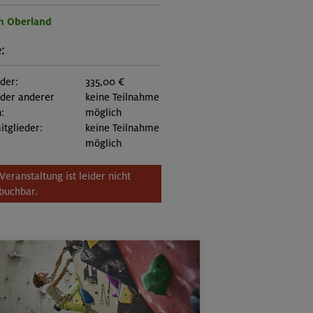
n Oberland
:
eder:
335,00 €
eder anderer
keine Teilnahme
:
möglich
itglieder:
keine Teilnahme
möglich
Veranstaltung ist leider nicht
buchbar.