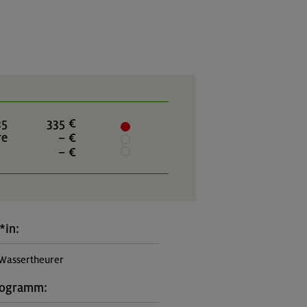
25
335 €
re
– €
– €
*in:
Wassertheurer
rogramm: