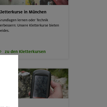
Kletterkurse in München
rundlagen lernen oder Technik
erbessern: Unsere Kletterkurse bieten
eides.
zu den Kletterkursen
Spezial