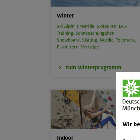
Winter
Ski Alpin,
Freeride,
Skitouren,
LVS-
Training,
Schneeschuhgehen,
Snowboard,
Skating,
Nordic,
Telemark,
Eisklettern,
Vorträge
zum Winterprogramm
Wir b
Indoor