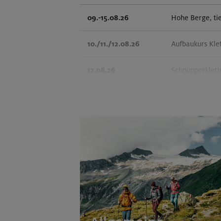
09.-15.08.26
Hohe Berge, ti
10./11./12.08.26
Aufbaukurs Kle
12.08.26
Schnupperklett
14.-16.08.26
3000er-Rundtou
14.-16.08.26
Schönbichler H
14.08.26
Klettertreff in
15.-16.08.26
Hohes Licht 26
15.-20.08.26
Klettersteige 
(inkl. Ü)