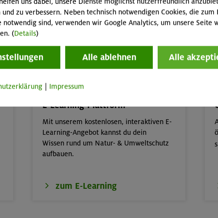
helfen uns dabei, unsere Dienste möglichst nutzerfreundlich anzubie
 und zu verbessern. Neben technisch notwendigen Cookies, die zum 
e notwendig sind, verwenden wir Google Analytics, um unsere Seite w
en. (
Details
)
nstellungen
Alle ablehnen
Alle akzepti
Natur und Umwelt
hutzerklärung
|
Impressum
E-Learning-Plattform
Mit unserem kostenlosen, interaktiven E-
A
Learning-Angebot kannst du dein
ö
Wissen rund um Natur- & Umweltschutz
s
aufbauen.
zum E-Learning