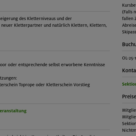
Kursbe
(Falls 
teigerung des Kletterniveaus und der
fallen 
neuer Kletterpartner und natürlich Klettern, Klettern,
Abreis
Skipass
Buch
OL-25-
door oder entsprechende selbst erworbene Kenntnisse
Konta
etzungen:
Sektio
terschein Toprope oder Kletterschein Vorstieg
Preise
Mitgli
Veranstaltung
Mitgli
Sektion
Nichtm