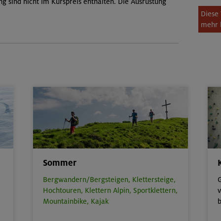
ng sind nicht im Kurspreis enthalten. Die Ausrüstung
Diese 
mehr 
Sommer
Bergwandern/Bergsteigen,
Klettersteige,
G
Hochtouren,
Klettern Alpin,
Sportklettern,
v
Mountainbike,
Kajak
b