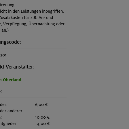
treuung
nicht in den Leistungen inbegriffen,
Zusatzkosten für z.B. An- und
e, Verpflegung, Übernachtung oder
 an.)
ungscode:
1201
kt Veranstalter:
n Oberland
:
eder:
6,00 €
eder anderer
:
10,00 €
itglieder:
14,00 €