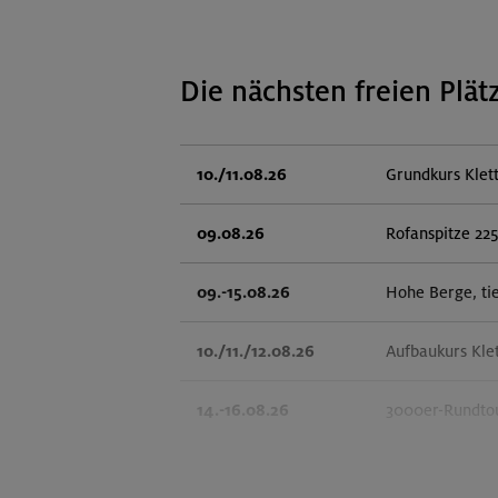
Die nächsten freien Plät
10./11.08.26
Grundkurs Klet
09.08.26
Rofanspitze 22
09.-15.08.26
Hohe Berge, ti
10./11./12.08.26
Aufbaukurs Kle
14.-16.08.26
3000er-Rundtou
14.-16.08.26
Schönbichler H