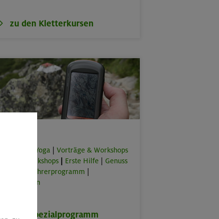
zu den Kletterkursen
Spezial
orkouts & Yoga
|
Vorträge & Workshops
|
Online-Workshops
|
Erste Hilfe
|
Genuss
lus
|
Bergführerprogramm
|
rbeitstouren
zum Spezialprogramm