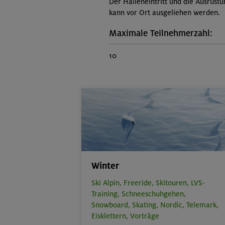
Der Halleneintritt und die Ausrüstu
kann vor Ort ausgeliehen werden.
Maximale Teilnehmerzahl:
10
Winter
Ski Alpin,
Freeride,
Skitouren,
LVS-
Training,
Schneeschuhgehen,
Snowboard,
Skating,
Nordic,
Telemark,
Eisklettern,
Vorträge