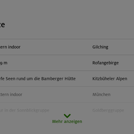
ze
tern indoor
Gilching
59 m
Rofangebirge
efe Seen rund um die Bamberger Hütte
Kitzbüheler Alpen
ttern indoor
München
r in der Sonnblickgruppe
Goldberggruppe
Mehr anzeigen
orn 3133 m (Überschreitung)
Zillertaler Alpen