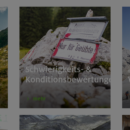
door
München
51 m, Rappenseekopf 2468 m
Allgäuer Alpen
im Herzen von Montafon und Rätikon
Rätikon
 um den Hochgern
Chiemgauer Alpen
Schwierigkeits- &
W
rs für Anfänger im Altmühltal
Südlicher Frankenjur
Konditionsbewertungen
tern indoor
München
mehr
de
Karwendel
door
München