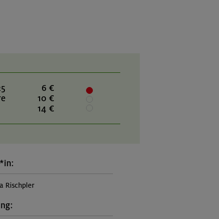
25
6 €
re
10 €
14 €
*in:
a Rischpler
ung: