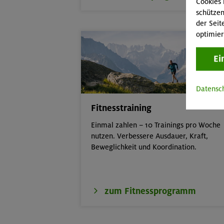
Cookies 
schützen
der Seit
optimier
Ei
Datensc
Fitnesstraining
Einmal zahlen – 10 Trainings pro Woche
nutzen. Verbessere Ausdauer, Kraft,
Beweglichkeit und Koordination.
zum Fitnessprogramm