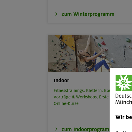
zum Winterprogramm
Indoor
Fitnesstrainings,
Klettern,
Bouldern,
Vorträge & Workshops,
Erste Hilfe,
Online-Kurse
Wir b
zum Indoorprogramm