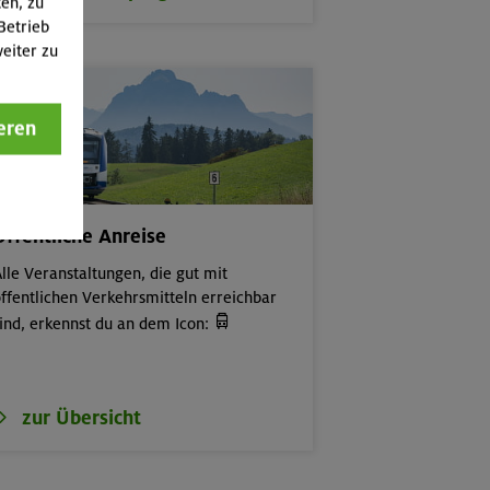
ten, zu
Betrieb
eiter zu
eren
Öffentliche Anreise
lle Veranstaltungen, die gut mit
ffentlichen Verkehrsmitteln erreichbar

ind, erkennst du an dem Icon:
zur Übersicht