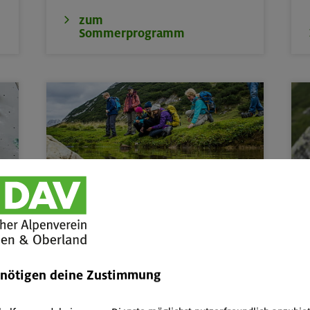
zum
Sommerprogramm
Kinder, Jugend & Familie
Abenteuer- & Erlebnis-Freizeiten,
Kurse
W
und Touren für Kinder & Jugend von 6 bis
17,
Familienkurse, -touren und -freizeiten
P
A
enötigen deine Zustimmung
Kinder/Jugendprogramm