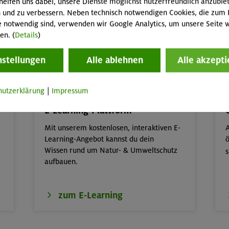
helfen uns dabei, unsere Dienste möglichst nutzerfreundlich anzubie
 und zu verbessern. Neben technisch notwendigen Cookies, die zum 
e notwendig sind, verwenden wir Google Analytics, um unsere Seite w
en. (
Details
)
nstellungen
Alle ablehnen
Alle akzepti
Natur und Umwelt
hutzerklärung
|
Impressum
E-Learning-Plattform
Mit unserem kostenlosen, interaktiven E-
A
Learning-Angebot kannst du dein
ö
Wissen rund um Natur- & Umweltschutz
s
aufbauen.
zum E-Learning