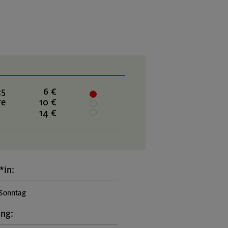
25
6 €
re
10 €
14 €
*in:
 Sonntag
ung: