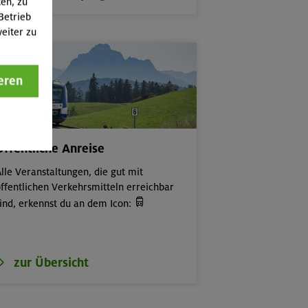
ten, zu
Betrieb
eiter zu
eren
Öffentliche Anreise
lle Veranstaltungen, die gut mit
ffentlichen Verkehrsmitteln erreichbar

ind, erkennst du an dem Icon:
zur Übersicht