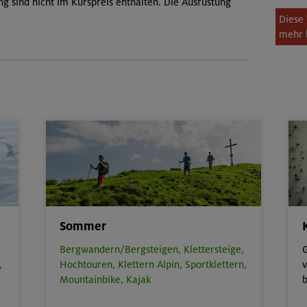
ng sind nicht im Kurspreis enthalten. Die Ausrüstung
Diese 
mehr 
Sommer
Bergwandern/Bergsteigen,
Klettersteige,
G
,
Hochtouren,
Klettern Alpin,
Sportklettern,
v
Mountainbike,
Kajak
b