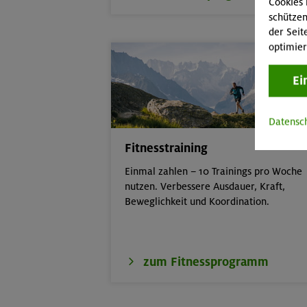
Cookies 
schützen
der Seit
optimier
Ei
Datensc
Fitnesstraining
Einmal zahlen – 10 Trainings pro Woche
nutzen. Verbessere Ausdauer, Kraft,
Beweglichkeit und Koordination.
zum Fitnessprogramm