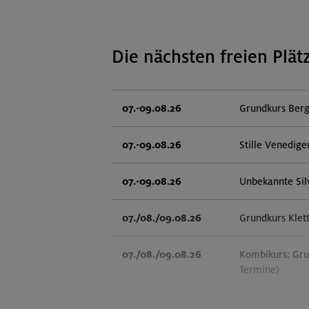
Die nächsten freien Plät
07.-09.08.26
Grundkurs Berg
07.-09.08.26
Stille Venedige
07.-09.08.26
Unbekannte Sil
07./08./09.08.26
Grundkurs Klet
07./08./09.08.26
Kombikurs: Gru
Termine)
07.08.26
Klettertreff in