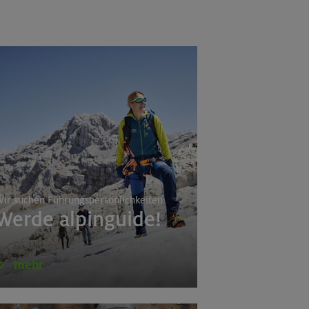
g (inkl. bayer. Voralpenraum)
ir suchen Führungspersönlichkeiten
Werde alpinguide!
mehr