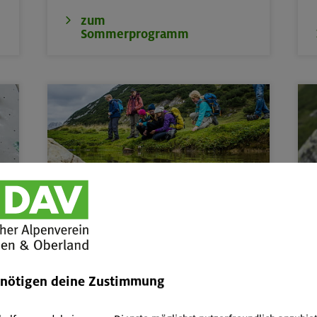
zum
Sommerprogramm
Kinder, Jugend & Familie
Abenteuer- & Erlebnis-Freizeiten,
Kurse
W
und Touren für Kinder & Jugend von 6 bis
17,
Familienkurse, -touren und -freizeiten
P
A
enötigen deine Zustimmung
Kinder/Jugendprogramm