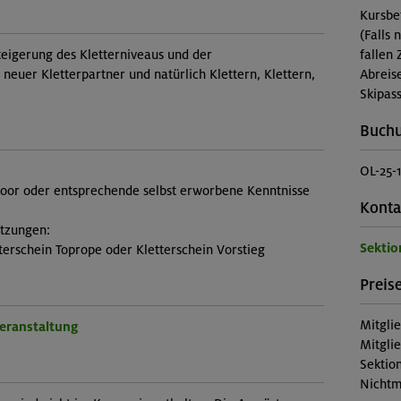
Kursbe
(Falls 
teigerung des Kletterniveaus und der
fallen 
neuer Kletterpartner und natürlich Klettern, Klettern,
Abreis
Skipass
Buch
OL-25-
door oder entsprechende selbst erworbene Kenntnisse
Konta
etzungen:
Sektio
terschein Toprope oder Kletterschein Vorstieg
Preise
Mitgli
Veranstaltung
Mitgli
Sektion
Nichtm