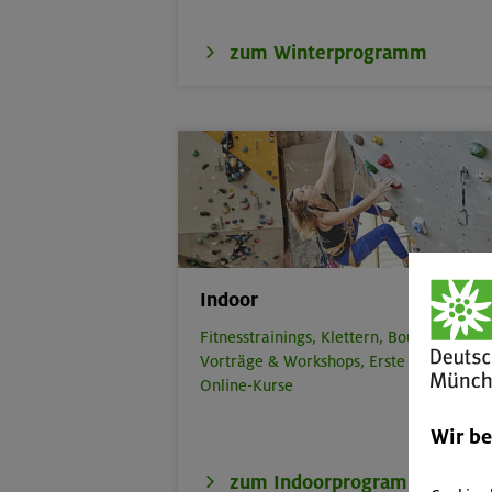
zum Winterprogramm
Indoor
Fitnesstrainings,
Klettern,
Bouldern,
Vorträge & Workshops,
Erste Hilfe,
Online-Kurse
Wir b
zum Indoorprogramm