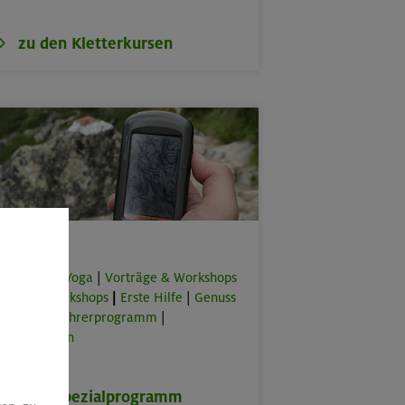
zu den Kletterkursen
Spezial
orkouts & Yoga
|
Vorträge & Workshops
|
Online-Workshops
|
Erste Hilfe
|
Genuss
lus
|
Bergführerprogramm
|
rbeitstouren
zum Spezialprogramm