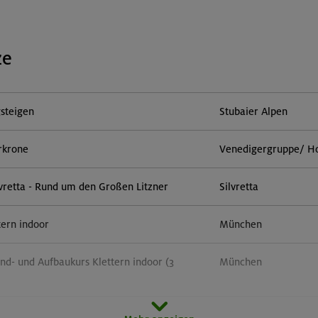
ze
steigen
Stubaier Alpen
rkrone
Venedigergruppe/ H
vretta - Rund um den Großen Litzner
Silvretta
tern indoor
München
nd- und Aufbaukurs Klettern indoor (3
München
door
München