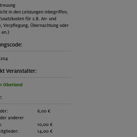
treuung
nicht in den Leistungen inbegriffen,
Zusatzkosten für z.B. An- und
e, Verpflegung, Übernachtung oder
 an.)
ungscode:
1204
kt Veranstalter:
n Oberland
:
eder:
6,00 €
eder anderer
:
10,00 €
itglieder:
14,00 €