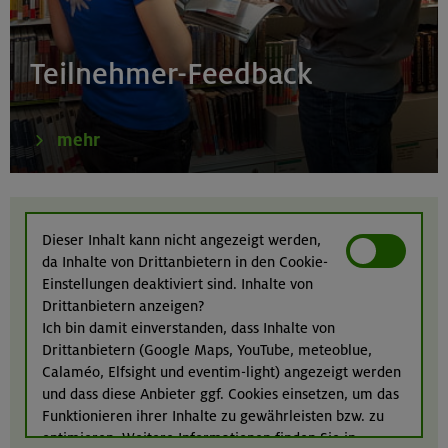
21.08.26
Klettertreff indoor
Teilnehmer-Feedback
München
mehr
22.-23.08.26
Berg & Wandern für Einsteiger
Dieser Inhalt kann nicht angezeigt werden,
da Inhalte von Drittanbietern in den Cookie-
Kitzbüheler Alpen
Einstellungen deaktiviert sind. Inhalte von
Drittanbietern anzeigen?
Ich bin damit einverstanden, dass Inhalte von
Drittanbietern (Google Maps, YouTube, meteoblue,
22./23.08.26
Calaméo, Elfsight und eventim-light) angezeigt werden
Bouldern für Einsteiger indoor
und dass diese Anbieter ggf. Cookies einsetzen, um das
Funktionieren ihrer Inhalte zu gewährleisten bzw. zu
München
optimieren. Weitere Informationen finden Sie in