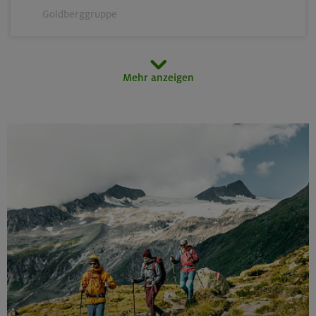
Goldberggruppe
14.-16.08.26
Mehr anzeigen
Schönbichler Horn 3133 m (Überschreitung)
Zillertaler Alpen
14.08.26
Klettertreff indoor
München
15.-16.08.26
Hohes Licht 2651 m, Rappenseekopf 2468 m