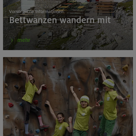
München
Vorsorgliche Informationen
Bettwanzen wandern mit
18.08.26
Klettertreff Kids in den Sommerferien für 8-12 Jährige
mehr
Gilching
18.08.26
Klettertreff Kids in den Sommerferien für 8-12 Jährige
München
18.08.26
Fahrtechnik II - Advanced - Kompakt