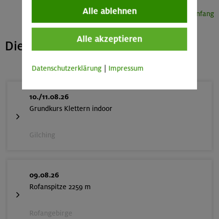
Alle ablehnen
Seitenanfang
Alle akzeptieren
Die nächsten freien Plätze
Datenschutzerklärung
|
Impressum
10./11.08.26
Grundkurs Klettern indoor
Gilching
09.08.26
Rofanspitze 2259 m
Rofangebirge