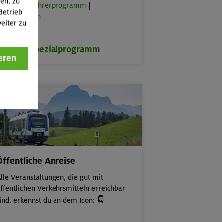
ten, zu
lus
|
Bergführerprogramm
|
Betrieb
rbeitstouren
eiter zu
zum Spezialprogramm
eren
Öffentliche Anreise
lle Veranstaltungen, die gut mit
ffentlichen Verkehrsmitteln erreichbar

ind, erkennst du an dem Icon: