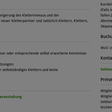
Kursle
(Falls 
teigerung des Kletterniveaus und der
fallen 
neuer Kletterpartner und natürlich Klettern, Klettern,
Abreis
Skipass
Buch
MUC-2
door oder entsprechende selbst erworbene Kenntnisse
Konta
etzungen:
Sekti
m selbstständiges Klettern und keine
Preise
Mitgli
Mitgli
Veranstaltung
Sektion
Nichtm