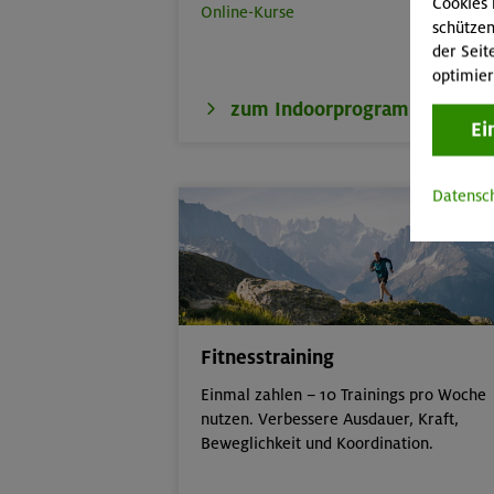
Cookies 
Online-Kurse
schützen
der Seit
optimier
zum Indoorprogramm
Ei
Datensc
Fitnesstraining
Einmal zahlen – 10 Trainings pro Woche
nutzen. Verbessere Ausdauer, Kraft,
Beweglichkeit und Koordination.