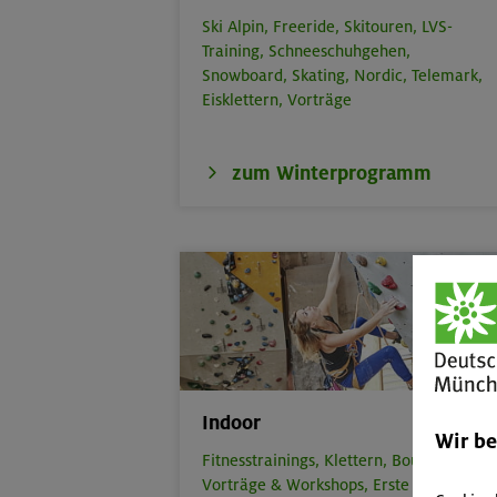
Ski Alpin,
Freeride,
Skitouren,
LVS-
Training,
Schneeschuhgehen,
Snowboard,
Skating,
Nordic,
Telemark,
Eisklettern,
Vorträge
zum Winterprogramm
Indoor
Wir b
Fitnesstrainings,
Klettern,
Bouldern,
Vorträge & Workshops,
Erste Hilfe,