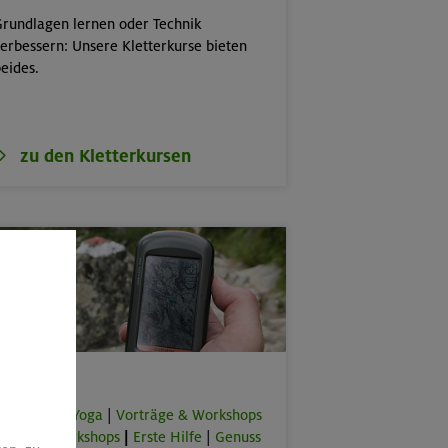
rundlagen lernen oder Technik
erbessern: Unsere Kletterkurse bieten
eides.
zu den Kletterkursen
Spezial
orkouts & Yoga
|
Vorträge & Workshops
|
Online-Workshops
|
Erste Hilfe
|
Genuss