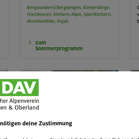
Bergwandern/Bergsteigen,
Klettersteige,
G
Hochtouren,
Klettern Alpin,
Sportklettern,
v
Mountainbike,
Kajak
b
zum
Sommerprogramm
Kinder, Jugend & Familie
enötigen deine Zustimmung
Abenteuer- & Erlebnis-Freizeiten,
Kurse
W
und Touren für Kinder & Jugend von 6 bis