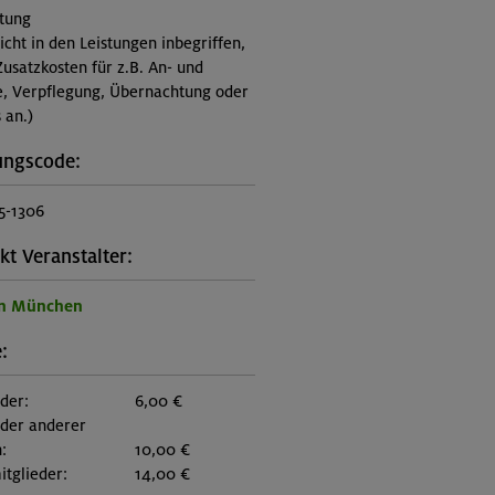
itung
nicht in den Leistungen inbegriffen,
Zusatzkosten für z.B. An- und
e, Verpflegung, Übernachtung oder
 an.)
ungscode:
5-1306
kt Veranstalter:
on München
:
eder:
6,00 €
eder anderer
:
10,00 €
itglieder:
14,00 €