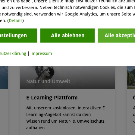
helfen uns dabei, unsere Dienste möglichst nutzerfreundlich anzubie
17,
Familienkurse, -touren und -freizeiten
P
 und zu verbessern. Neben technisch notwendigen Cookies, die zum 
A
e notwendig sind, verwenden wir Google Analytics, um unsere Seite w
en. (
Details
)
Kinder/Jugendprogramm
nstellungen
Alle ablehnen
Alle akzepti
hutzerklärung
|
Impressum
Natur und Umwelt
E-Learning-Plattform
Mit unserem kostenlosen, interaktiven E-
A
Learning-Angebot kannst du dein
ö
Wissen rund um Natur- & Umweltschutz
s
aufbauen.