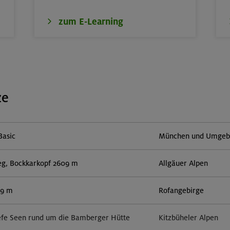
zum E-Learning
ze
Basic
München und Umgebun
eg, Bockkarkopf 2609 m
Allgäuer Alpen
59 m
Rofangebirge
efe Seen rund um die Bamberger Hütte
Kitzbüheler Alpen