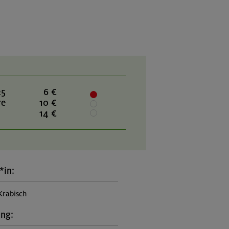
25
6 €
re
10 €
14 €
*in:
Krabisch
ung: