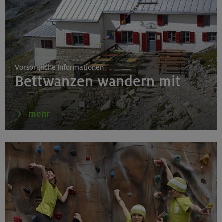
19.08.26
Schnupperkletterkurs indoor
München
Vorsorgliche Informationen
Bettwanzen wandern mit
19.08.26
Fahrtechnik I - Basic - Kompakt
mehr
München
21.-25.08.26
Hohe Gipfel in der wilden Texelgruppe
Ötztaler Alpen