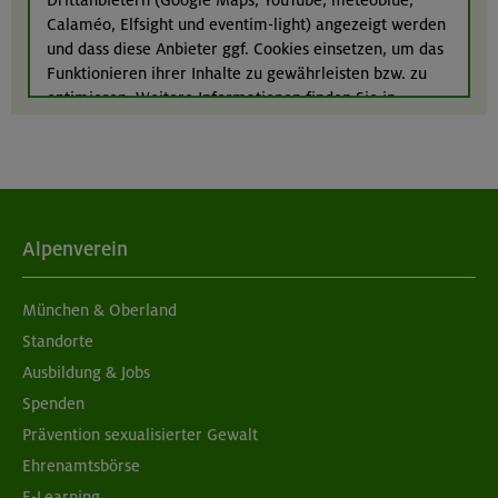
24.-28.08.26
Calaméo, Elfsight und eventim-light) angezeigt werden
Kinderkletterkurs für Anfänger im Altmühltal
und dass diese Anbieter ggf. Cookies einsetzen, um das
Funktionieren ihrer Inhalte zu gewährleisten bzw. zu
Südlicher Frankenjura
optimieren. Weitere Informationen finden Sie in
unserer
Datenschutzerklärung
.
Alpenverein
München & Oberland
Standorte
Ausbildung & Jobs
Spenden
Prävention sexualisierter Gewalt
Ehrenamtsbörse
E-Learning