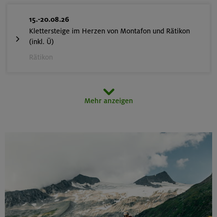
15.-20.08.26
Klettersteige im Herzen von Montafon und Rätikon
(inkl. Ü)
Rätikon
15.08.26
Mehr anzeigen
MTB-Tour rund um den Hochgern
Chiemgauer Alpen
17.-21.08.26
Kinderkletterkurs für Anfänger im Altmühltal
Südlicher Frankenjura