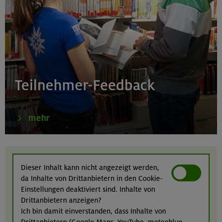
Simetsberg 1840 m
Bayerische Voralpen (Estergebirge)
22.-24.08.26
Birnhorn 2634 m, Hochzint 2246 m und Dürrkarhorn
Teilnehmer-Feedback
2287 m
Leoganger Steinberge
mehr
22.08.26
MTB-Tour rund um das Demeljoch
Dieser Inhalt kann nicht angezeigt werden,
da Inhalte von Drittanbietern in den Cookie-
Karwendel
Einstellungen deaktiviert sind. Inhalte von
Drittanbietern anzeigen?
Ich bin damit einverstanden, dass Inhalte von
Drittanbietern (Google Maps, YouTube, meteoblue,