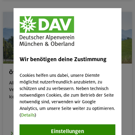
Wir benötigen deine Zustimmung
Öffentliche Anreise
Cookies helfen uns dabei, unsere Dienste
möglichst nutzerfreundlich anzubieten, zu
Alle Veranstaltungen, die gut mit öffentlichen
schützen und zu verbessern. Neben technisch
Verkehrsmitteln erreichbar sind, erkennst du an dem
notwendigen Cookies, die zum Betrieb der Seite

Icon:
notwendig sind, verwenden wir Google
Analytics, um unsere Seite weiter zu optimieren.
(
Details
)
Einstellungen
zur Übersicht