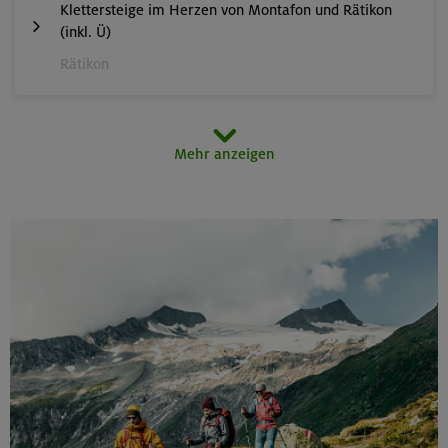
Klettersteige im Herzen von Montafon und Rätikon
(inkl. Ü)
Rätikon
15.08.26
Mehr anzeigen
MTB-Tour rund um den Hochgern
Chiemgauer Alpen
17.-21.08.26
Kinderkletterkurs für Anfänger im Altmühltal
Südlicher Frankenjura