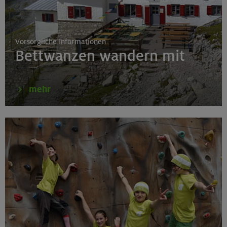
Schnupperkletterkurs indoor
München
Vorsorgliche Informationen
Bettwanzen wandern mit
19.08.26
Fahrtechnik I - Basic - Kompakt
mehr
München
21.-25.08.26
Hohe Gipfel in der wilden Texelgruppe
Ötztaler Alpen