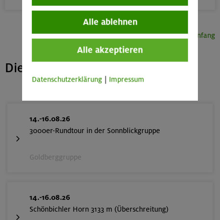
Alle ablehnen
Seitenanfang
Alle akzeptieren
Die nächsten freien Plätze
Datenschutzerklärung
|
Impressum
14.-16.08.26
3000er-Rundtour in der Sonnblickgruppe
Goldberggruppe
14.-16.08.26
Schönbichler Horn 3133 m (Überschreitung)