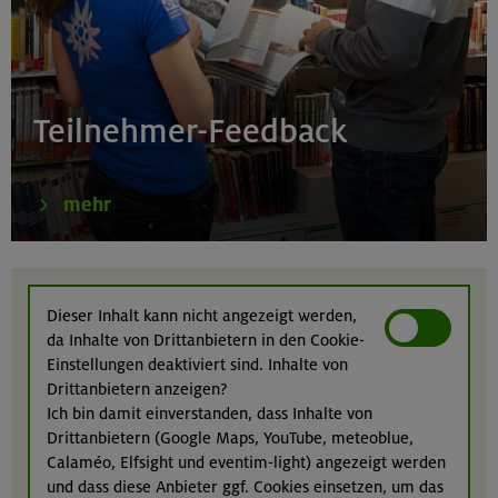
Bayerische Voralpen (Estergebirge)
22.-24.08.26
Birnhorn 2634 m, Hochzint 2246 m und Dürrkarhorn
Teilnehmer-Feedback
2287 m
Leoganger Steinberge
mehr
22.08.26
MTB-Tour rund um das Demeljoch
Dieser Inhalt kann nicht angezeigt werden,
da Inhalte von Drittanbietern in den Cookie-
Karwendel
Einstellungen deaktiviert sind. Inhalte von
Drittanbietern anzeigen?
Ich bin damit einverstanden, dass Inhalte von
Drittanbietern (Google Maps, YouTube, meteoblue,
24.-28.08.26
Calaméo, Elfsight und eventim-light) angezeigt werden
Kinderkletterkurs für Anfänger im Altmühltal
und dass diese Anbieter ggf. Cookies einsetzen, um das