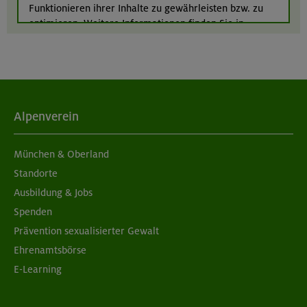
Funktionieren ihrer Inhalte zu gewährleisten bzw. zu
Südlicher Frankenjura
optimieren. Weitere Informationen finden Sie in
unserer
Datenschutzerklärung
.
Alpenverein
München & Oberland
Standorte
Ausbildung & Jobs
Spenden
Prävention sexualisierter Gewalt
Ehrenamtsbörse
E-Learning