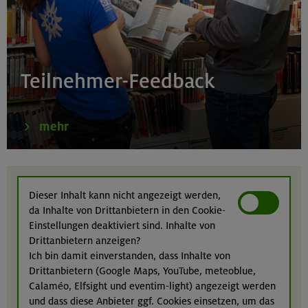
Bayerische Voralpen (Estergebirge)
22.-24.08.26
Birnhorn 2634 m, Hochzint 2246 m und Dürrkarhorn
Teilnehmer-Feedback
2287 m
Leoganger Steinberge
mehr
22.08.26
MTB-Tour rund um das Demeljoch
Dieser Inhalt kann nicht angezeigt werden,
da Inhalte von Drittanbietern in den Cookie-
Karwendel
Einstellungen deaktiviert sind. Inhalte von
Drittanbietern anzeigen?
Ich bin damit einverstanden, dass Inhalte von
Drittanbietern (Google Maps, YouTube, meteoblue,
24.-28.08.26
Calaméo, Elfsight und eventim-light) angezeigt werden
Kinderkletterkurs für Anfänger im Altmühltal
und dass diese Anbieter ggf. Cookies einsetzen, um das