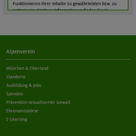
Funktionieren ihrer Inhalte zu gewährleisten bzw. zu
Südlicher Frankenjura
optimieren. Weitere Informationen finden Sie in
unserer
Datenschutzerklärung
.
Alpenverein
München & Oberland
Standorte
Ausbildung & Jobs
Spenden
Prävention sexualisierter Gewalt
Ehrenamtsbörse
E-Learning