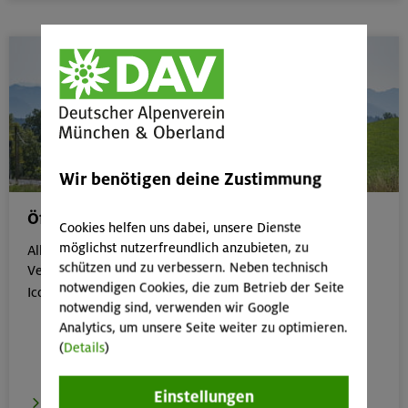
Wir benötigen deine Zustimmung
Öffentliche Anreise
Cookies helfen uns dabei, unsere Dienste
möglichst nutzerfreundlich anzubieten, zu
Alle Veranstaltungen, die gut mit öffentlichen
schützen und zu verbessern. Neben technisch
Verkehrsmitteln erreichbar sind, erkennst du an dem
notwendigen Cookies, die zum Betrieb der Seite

Icon:
notwendig sind, verwenden wir Google
Analytics, um unsere Seite weiter zu optimieren.
(
Details
)
Einstellungen
zur Übersicht