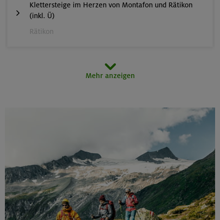
Klettersteige im Herzen von Montafon und Rätikon
(inkl. Ü)
Rätikon
15.08.26
Mehr anzeigen
MTB-Tour rund um den Hochgern
Chiemgauer Alpen
17.-21.08.26
Kinderkletterkurs für Anfänger im Altmühltal
Südlicher Frankenjura