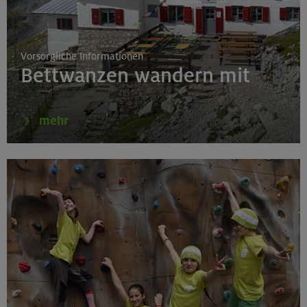
Schnupperkletterkurs indoor
München
Vorsorgliche Informationen
Bettwanzen wandern mit
19.08.26
Fahrtechnik I - Basic - Kompakt
mehr
München
21.-25.08.26
Hohe Gipfel in der wilden Texelgruppe
Ötztaler Alpen