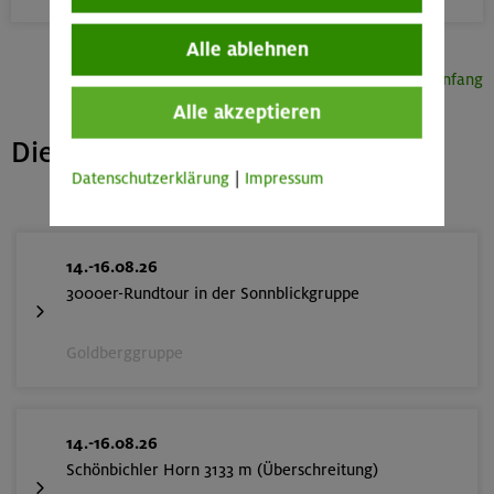
Alle ablehnen
Seitenanfang
Alle akzeptieren
Die nächsten freien Plätze
Datenschutzerklärung
|
Impressum
14.-16.08.26
3000er-Rundtour in der Sonnblickgruppe
Goldberggruppe
14.-16.08.26
Schönbichler Horn 3133 m (Überschreitung)