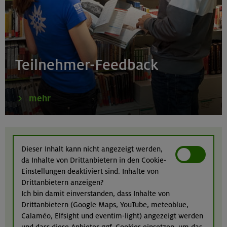
München
21.08.26
Klettertreff indoor
Teilnehmer-Feedback
München
mehr
22.-23.08.26
Berg & Wandern für Einsteiger
Dieser Inhalt kann nicht angezeigt werden,
da Inhalte von Drittanbietern in den Cookie-
Kitzbüheler Alpen
Einstellungen deaktiviert sind. Inhalte von
Drittanbietern anzeigen?
Ich bin damit einverstanden, dass Inhalte von
Drittanbietern (Google Maps, YouTube, meteoblue,
22./23.08.26
Calaméo, Elfsight und eventim-light) angezeigt werden
Bouldern für Einsteiger indoor
und dass diese Anbieter ggf. Cookies einsetzen, um das