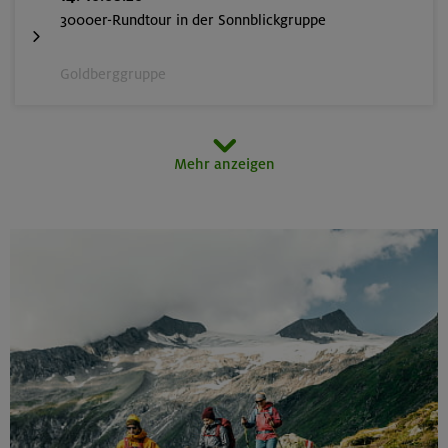
3000er-Rundtour in der Sonnblickgruppe
Goldberggruppe
14.-16.08.26
Mehr anzeigen
Schönbichler Horn 3133 m (Überschreitung)
Zillertaler Alpen
14.08.26
Klettertreff indoor
München