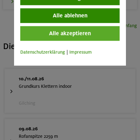
zur Übersicht
Alle ablehnen
Seitenanfang
Alle akzeptieren
Die nächsten freien Plätze
Datenschutzerklärung
|
Impressum
10./11.08.26
Grundkurs Klettern indoor
Gilching
09.08.26
Rofanspitze 2259 m