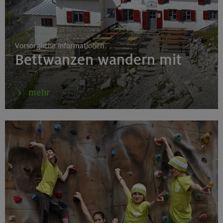
Schnupperkletterkurs indoor
München
Vorsorgliche Informationen
Bettwanzen wandern mit
18.08.26
Klettertreff Kids in den Sommerferien für 8-12 Jährige
mehr
Gilching
18.08.26
Klettertreff Kids in den Sommerferien für 8-12 Jährige
München