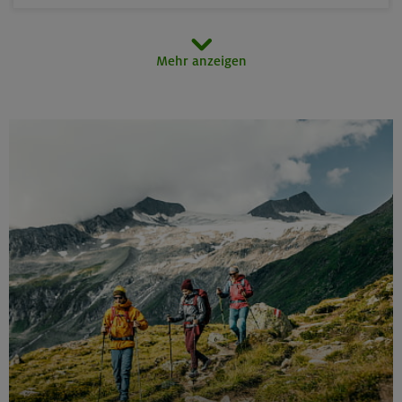
15.08.26
Mehr anzeigen
MTB-Tour rund um den Hochgern
Chiemgauer Alpen
17.-21.08.26
Kinderkletterkurs für Anfänger im Altmühltal
Südlicher Frankenjura
17./18./19.08.26
Grundkurs Klettern indoor