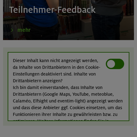
Birnhorn 2634 m, Hochzint 2246 m und Dürrkarhorn
Teilnehmer-Feedback
2287 m
Leoganger Steinberge
mehr
22.08.26
MTB-Tour rund um das Demeljoch
Dieser Inhalt kann nicht angezeigt werden,
da Inhalte von Drittanbietern in den Cookie-
Karwendel
Einstellungen deaktiviert sind. Inhalte von
Drittanbietern anzeigen?
Ich bin damit einverstanden, dass Inhalte von
Drittanbietern (Google Maps, YouTube, meteoblue,
24.-28.08.26
Calaméo, Elfsight und eventim-light) angezeigt werden
Kinderkletterkurs für Anfänger im Altmühltal
und dass diese Anbieter ggf. Cookies einsetzen, um das
Funktionieren ihrer Inhalte zu gewährleisten bzw. zu
Südlicher Frankenjura
optimieren. Weitere Informationen finden Sie in
unserer
Datenschutzerklärung
.