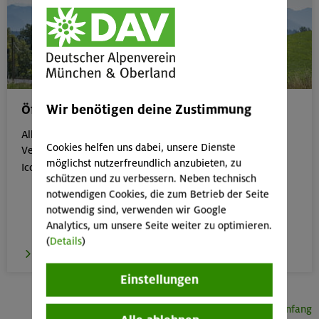
Wir benötigen deine Zustimmung
Öffentliche Anreise
Alle Veranstaltungen, die gut mit öffentlichen
Cookies helfen uns dabei, unsere Dienste
Verkehrsmitteln erreichbar sind, erkennst du an dem
möglichst nutzerfreundlich anzubieten, zu

Icon:
schützen und zu verbessern. Neben technisch
notwendigen Cookies, die zum Betrieb der Seite
notwendig sind, verwenden wir Google
Analytics, um unsere Seite weiter zu optimieren.
(
Details
)
zur Übersicht
Einstellungen
Seitenanfang