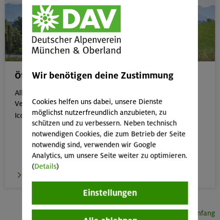
Wir benötigen deine Zustimmung
Öffentliche Anreise
Alle Veranstaltungen, die gut mit öffentlichen
Cookies helfen uns dabei, unsere Dienste
Verkehrsmitteln erreichbar sind, erkennst du an dem
möglichst nutzerfreundlich anzubieten, zu

Icon:
schützen und zu verbessern. Neben technisch
notwendigen Cookies, die zum Betrieb der Seite
notwendig sind, verwenden wir Google
Analytics, um unsere Seite weiter zu optimieren.
(
Details
)
zur Übersicht
Einstellungen
Seitenanfang