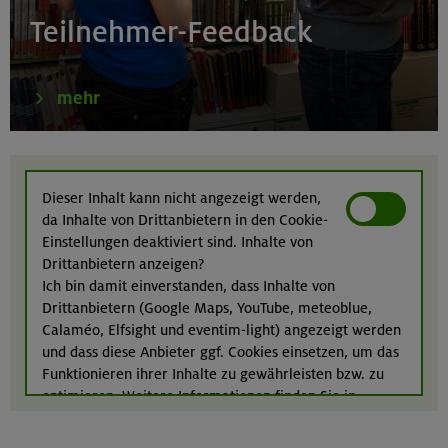
Klettertreff indoor
Teilnehmer-Feedback
München
mehr
22.-23.08.26
Berg & Wandern für Einsteiger
Dieser Inhalt kann nicht angezeigt werden,
da Inhalte von Drittanbietern in den Cookie-
Kitzbüheler Alpen
Einstellungen deaktiviert sind. Inhalte von
Drittanbietern anzeigen?
Ich bin damit einverstanden, dass Inhalte von
Drittanbietern (Google Maps, YouTube, meteoblue,
22./23.08.26
Calaméo, Elfsight und eventim-light) angezeigt werden
Bouldern für Einsteiger indoor
und dass diese Anbieter ggf. Cookies einsetzen, um das
Funktionieren ihrer Inhalte zu gewährleisten bzw. zu
München
optimieren. Weitere Informationen finden Sie in
unserer
Datenschutzerklärung
.