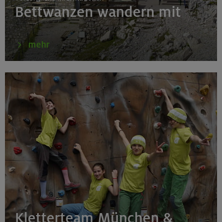
Bettwanzen wandern mit
18.08.26
Klettertreff Kids in den Sommerferien für 8-12 Jährige
mehr
Gilching
18.08.26
Klettertreff Kids in den Sommerferien für 8-12 Jährige
München
18.08.26
Fahrtechnik II - Advanced - Kompakt
Kletterteam München &