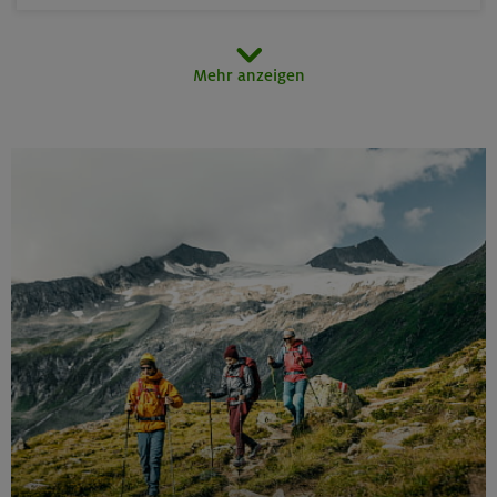
14.-16.08.26
Mehr anzeigen
Schönbichler Horn 3133 m (Überschreitung)
Zillertaler Alpen
14.08.26
Klettertreff indoor
München
15.-16.08.26
Hohes Licht 2651 m, Rappenseekopf 2468 m