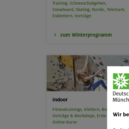
Training,
Schneeschuhgehen,
Snowboard,
Skating,
Nordic,
Telemark,
Eisklettern,
Vorträge
zum Winterprogramm
Indoor
Fitnesstrainings,
Klettern,
Bouldern,
Wir b
Vorträge & Workshops,
Erste Hilfe,
Online-Kurse