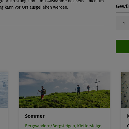
gte Ausrüstung sind – mit Ausnahme des Seils – nicht im
Gewün
ung kann vor Ort ausgeliehen werden.
Sommer
Bergwandern/Bergsteigen,
Klettersteige,
G