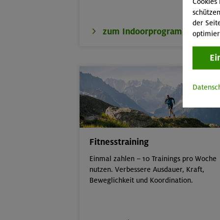
Cookies 
schützen
der Seit
zum Indoorprogramm
optimier
Ei
Datensc
Fitnesstraining
Einmal zahlen – 10 Trainings pro Woche
nutzen. Verbessere Ausdauer, Kraft,
Beweglichkeit und Koordination.