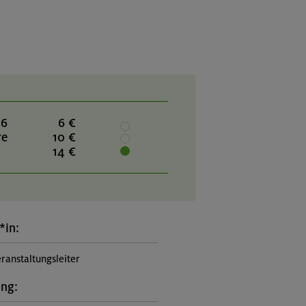
26
6 €
re
10 €
14 €
*in:
ranstaltungsleiter
ung: