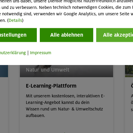
helfen uns dabei, unsere Dienste möglichst nutzerfreundlich anzubie
 und zu verbessern. Neben technisch notwendigen Cookies, die zum 
e notwendig sind, verwenden wir Google Analytics, um unsere Seite w
Kinder/Jugendprogramm
en. (
Details
)
nstellungen
Alle ablehnen
Alle akzepti
hutzerklärung
|
Impressum
Natur und Umwelt
E-Learning-Plattform
Mit unserem kostenlosen, interaktiven E-
A
Learning-Angebot kannst du dein
ö
Wissen rund um Natur- & Umweltschutz
s
aufbauen.