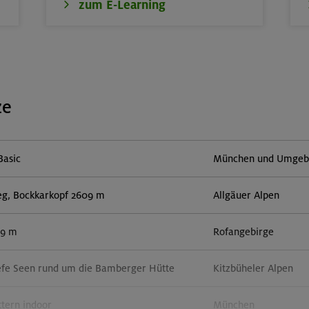
zum E-Learning
ze
Basic
München und Umgebun
eg, Bockkarkopf 2609 m
Allgäuer Alpen
59 m
Rofangebirge
efe Seen rund um die Bamberger Hütte
Kitzbüheler Alpen
ttern indoor
München