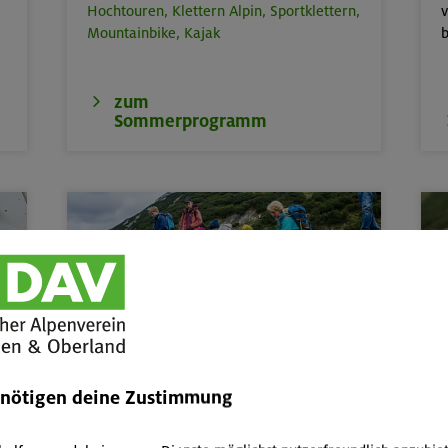
Hochtouren,
Klettern Alpin,
Sportklettern,
v
Mountainbike,
Kajak
b
zum
Sommerprogramm
Kinder, Jugend & Familie
Abenteuer- & Erlebnis-Freizeiten,
Kurse
W
enötigen deine Zustimmung
und Touren für Kinder & Jugend von 6 bis
17,
Familienkurse, -touren und -freizeiten
P
A