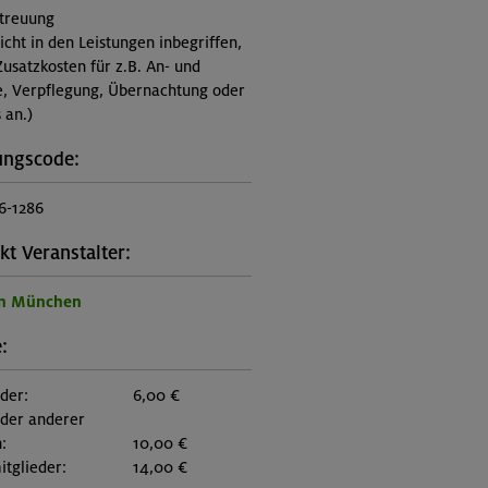
treuung
nicht in den Leistungen inbegriffen,
Zusatzkosten für z.B. An- und
e, Verpflegung, Übernachtung oder
 an.)
ungscode:
6-1286
kt Veranstalter:
on München
:
eder:
6,00 €
eder anderer
:
10,00 €
itglieder:
14,00 €