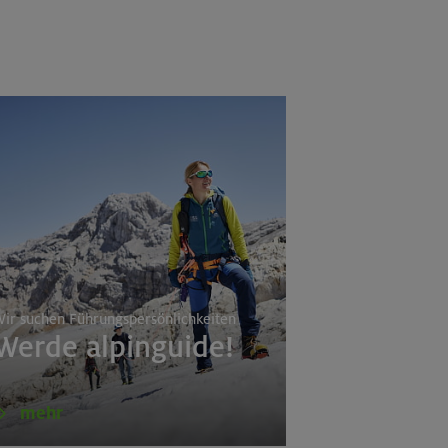
ir suchen Führungspersönlichkeiten
Werde alpinguide!
mehr
a