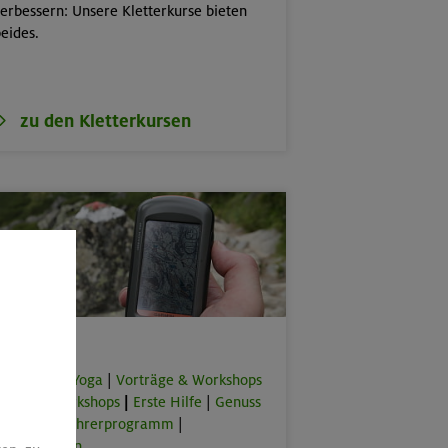
erbessern: Unsere Kletterkurse bieten
eides.
zu den Kletterkursen
Spezial
orkouts & Yoga
|
Vorträge & Workshops
|
Online-Workshops
|
Erste Hilfe
|
Genuss
lus
|
Bergführerprogramm
|
rbeitstouren