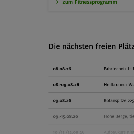
zum Fitnessprogramm
Die nächsten freien Plät
08.08.26
Fahrtechnik I - 
08.-09.08.26
Heilbronner W
09.08.26
Rofanspitze 22
09.-15.08.26
Hohe Berge, ti
10./11./12.08.26
Aufbaukurs Kle