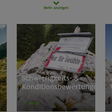
Mehr anzeigen
erkurs indoor
München
r in der Sonnblickgruppe
Goldberggruppe
orn 3133 m (Überschreitung)
Zillertaler Alpen
door
München
51 m, Rappenseekopf 2468 m
Allgäuer Alpen
Schwierigkeits- &
im Herzen von Montafon und Rätikon
Rätikon
W
Konditionsbewertungen
 um den Hochgern
Chiemgauer Alpen
mehr
rs für Anfänger im Altmühltal
Südlicher Frankenjur