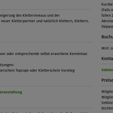
Kursbe
(Falls 
teigerung des Kletterniveaus und der
fallen 
neuer Kletterpartner und natürlich Klettern, Klettern,
Abreis
Skipass
Buch
MUC-2
door oder entsprechende selbst erworbene Kenntnisse
Konta
etzungen:
Sekti
terschein Toprope oder Kletterschein Vorstieg
Preise
Mitgli
Veranstaltung
Mitgli
Sektion
Nichtm