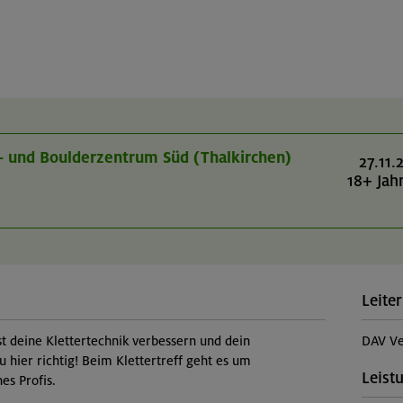
r- und Boulderzentrum Süd (Thalkirchen)
27.11.
18+ Jah
Leiter
st deine Klettertechnik verbessern und dein
DAV Ve
u hier richtig! Beim Klettertreff geht es um
Leist
es Profis.