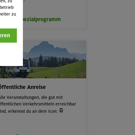
ten, zu
Betrieb
eiter zu
zum Spezialprogramm
eren
Öffentliche Anreise
lle Veranstaltungen, die gut mit
ffentlichen Verkehrsmitteln erreichbar

ind, erkennst du an dem Icon: