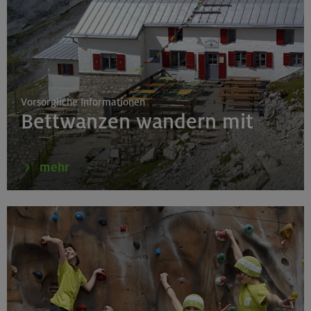
15.-16.08.26
Hohes Licht 2651 m, Rappenseekopf 2468 m
Allgäuer Alpen
Vorsorgliche Informationen
Bettwanzen wandern mit
15.-19.08.26
Im Dunstkreis des Ortlers - Wanderungen um die
mehr
Sesvennahütte
Sesvennagruppe
15.-20.08.26
Klettersteige im Herzen von Montafon und Rätikon
(inkl. Ü)