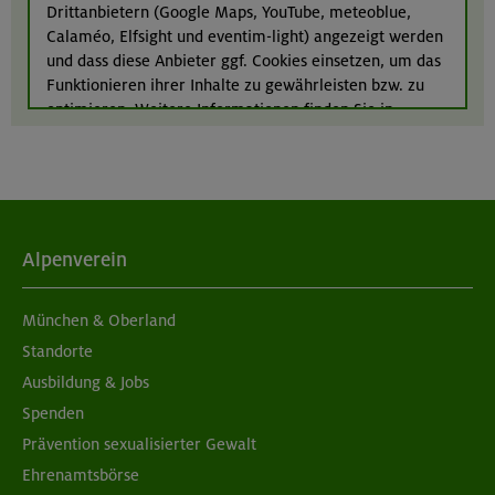
Drittanbietern (Google Maps, YouTube, meteoblue,
17./18./19.08.26
Calaméo, Elfsight und eventim-light) angezeigt werden
Aufbaukurs Klettern indoor
und dass diese Anbieter ggf. Cookies einsetzen, um das
Funktionieren ihrer Inhalte zu gewährleisten bzw. zu
München
optimieren. Weitere Informationen finden Sie in
unserer
Datenschutzerklärung
.
Alpenverein
München & Oberland
Standorte
Ausbildung & Jobs
Spenden
Prävention sexualisierter Gewalt
Ehrenamtsbörse