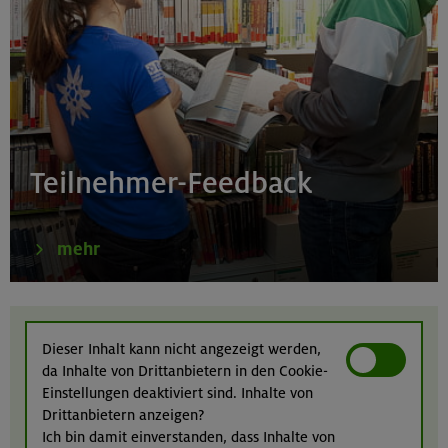
Schwarzenstein 3369 m und Schönbichler Horn 3133
m
Zillertaler Alpen
16.08.26
Schinder 1808 m
Teilnehmer-Feedback
Bayerische Voralpen (Schlierseer Berge)
mehr
17./18./19.08.26
Aufbaukurs Klettern indoor (3 Termine)
Dieser Inhalt kann nicht angezeigt werden,
da Inhalte von Drittanbietern in den Cookie-
München
Einstellungen deaktiviert sind. Inhalte von
Drittanbietern anzeigen?
Ich bin damit einverstanden, dass Inhalte von