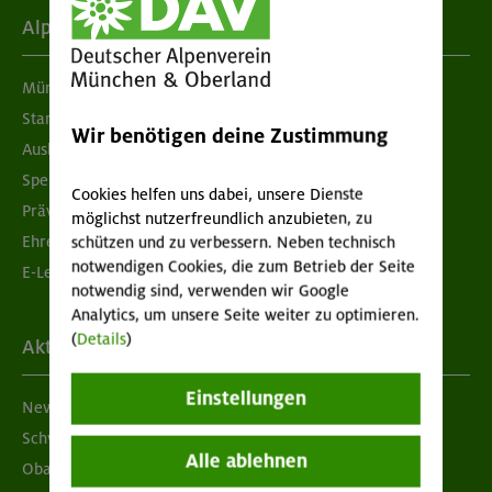
Alpenverein
München & Oberland
Standorte
Wir benötigen deine Zustimmung
Ausbildung & Jobs
Spenden
Cookies helfen uns dabei, unsere Dienste
Prävention sexualisierter Gewalt
möglichst nutzerfreundlich anzubieten, zu
Ehrenamtsbörse
schützen und zu verbessern. Neben technisch
notwendigen Cookies, die zum Betrieb der Seite
E-Learning
notwendig sind, verwenden wir Google
Analytics, um unsere Seite weiter zu optimieren.
(
Details
)
Aktuelles
Einstellungen
Newsletter
Schwarzes Brett
Alle ablehnen
Obacht geben!