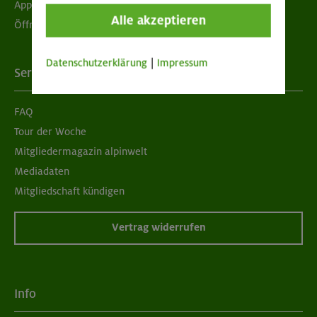
App "Mein DAV+"
Alle akzeptieren
Öffnungszeiten
Datenschutzerklärung
|
Impressum
Services
FAQ
Tour der Woche
Mitgliedermagazin alpinwelt
Mediadaten
Mitgliedschaft kündigen
Vertrag widerrufen
Info