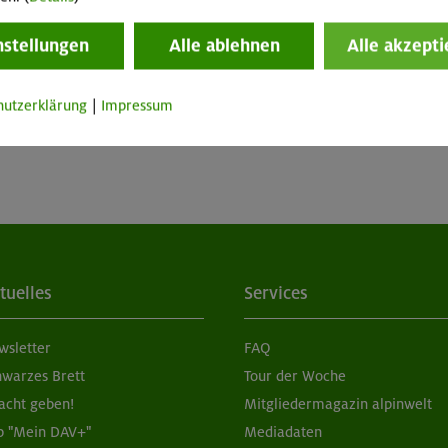
e leider nicht gefunden werden, da sie bereits stat
nstellungen
Alle ablehnen
Alle akzepti
hutzerklärung
|
Impressum
zur Startseite
tuelles
Services
wsletter
FAQ
hwarzes Brett
Tour der Woche
acht geben!
Mitgliedermagazin alpinwelt
p "Mein DAV+"
Mediadaten