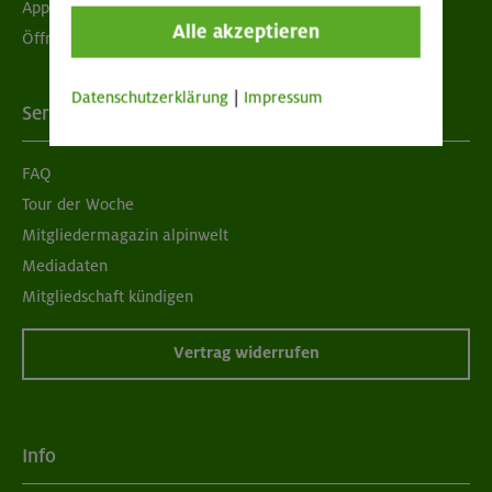
App "Mein DAV+"
Alle akzeptieren
Öffnungszeiten
Datenschutzerklärung
|
Impressum
Services
FAQ
Tour der Woche
Mitgliedermagazin alpinwelt
Mediadaten
Mitgliedschaft kündigen
Vertrag widerrufen
Info