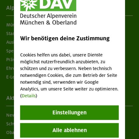
Alpenverein
München & Oberland
Standorte
Wir benötigen deine Zustimmung
Ausbildung & Jobs
Spenden
Cookies helfen uns dabei, unsere Dienste
Prävention sexualisierter Gewalt
möglichst nutzerfreundlich anzubieten, zu
Ehrenamtsbörse
schützen und zu verbessern. Neben technisch
notwendigen Cookies, die zum Betrieb der Seite
E-Learning
notwendig sind, verwenden wir Google
Analytics, um unsere Seite weiter zu optimieren.
(
Details
)
Aktuelles
Einstellungen
Newsletter
Schwarzes Brett
Alle ablehnen
Obacht geben!