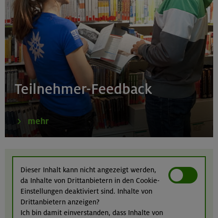
Hohe Gipfel in der wilden Texelgruppe
Ötztaler Alpen
21.-23.08.26
Familienfreizeit: Hüttenübernachtung mit Kindern
Teilnehmer-Feedback
von 6-9 J.
Kitzbüheler Alpen
mehr
21./22./23.08.26
Kombikurs: Grund- und Aufbaukurs Klettern indoor (3
Dieser Inhalt kann nicht angezeigt werden,
Termine)
da Inhalte von Drittanbietern in den Cookie-
München
Einstellungen deaktiviert sind. Inhalte von
Drittanbietern anzeigen?
Ich bin damit einverstanden, dass Inhalte von