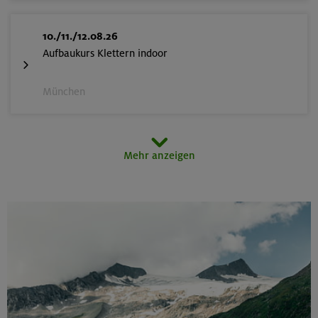
10./11./12.08.26
Aufbaukurs Klettern indoor
München
12.08.26
Mehr anzeigen
Schnupperkletterkurs indoor
München
14.-16.08.26
3000er-Rundtour in der Sonnblickgruppe