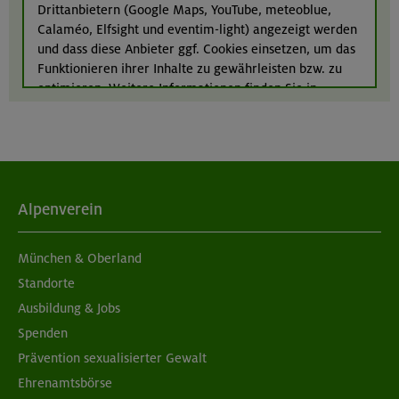
Drittanbietern (Google Maps, YouTube, meteoblue,
21.08.26
Calaméo, Elfsight und eventim-light) angezeigt werden
Klettertreff indoor
und dass diese Anbieter ggf. Cookies einsetzen, um das
Funktionieren ihrer Inhalte zu gewährleisten bzw. zu
München
optimieren. Weitere Informationen finden Sie in
unserer
Datenschutzerklärung
.
Alpenverein
München & Oberland
Standorte
Ausbildung & Jobs
Spenden
Prävention sexualisierter Gewalt
Ehrenamtsbörse