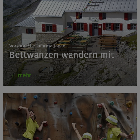
17./18./19.08.26
Aufbaukurs Klettern indoor (3 Termine)
München
Vorsorgliche Informationen
Bettwanzen wandern mit
17./18./19.08.26
Aufbaukurs Klettern indoor
mehr
München
16.08.26
Schnupperkletterkurs indoor