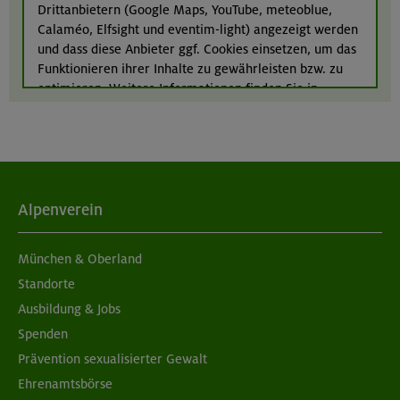
Drittanbietern (Google Maps, YouTube, meteoblue,
24.-28.08.26
Calaméo, Elfsight und eventim-light) angezeigt werden
Kinderkletterkurs für Anfänger im Altmühltal
und dass diese Anbieter ggf. Cookies einsetzen, um das
Funktionieren ihrer Inhalte zu gewährleisten bzw. zu
Südlicher Frankenjura
optimieren. Weitere Informationen finden Sie in
unserer
Datenschutzerklärung
.
Alpenverein
München & Oberland
Standorte
Ausbildung & Jobs
Spenden
Prävention sexualisierter Gewalt
Ehrenamtsbörse