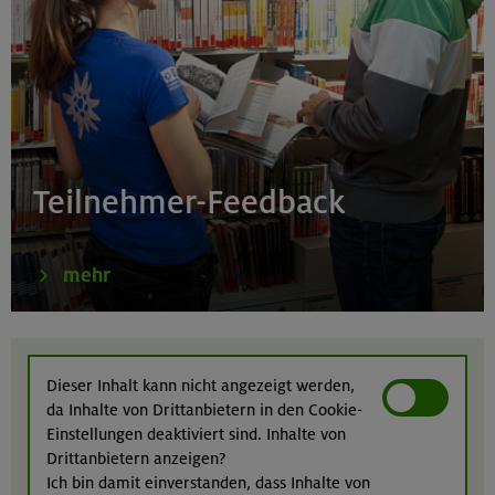
Simetsberg 1840 m
Bayerische Voralpen (Estergebirge)
22.-24.08.26
Birnhorn 2634 m, Hochzint 2246 m und Dürrkarhorn
Teilnehmer-Feedback
2287 m
Leoganger Steinberge
mehr
22.08.26
MTB-Tour rund um das Demeljoch
Dieser Inhalt kann nicht angezeigt werden,
da Inhalte von Drittanbietern in den Cookie-
Karwendel
Einstellungen deaktiviert sind. Inhalte von
Drittanbietern anzeigen?
Ich bin damit einverstanden, dass Inhalte von