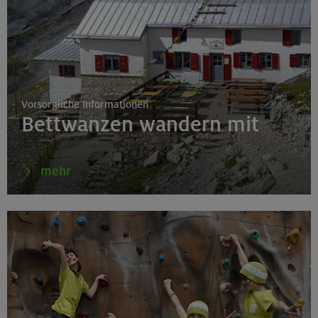
19.08.26
Schnupperkletterkurs indoor
München
Vorsorgliche Informationen
Bettwanzen wandern mit
19.08.26
Fahrtechnik I - Basic - Kompakt
mehr
München
21.-25.08.26
Hohe Gipfel in der wilden Texelgruppe