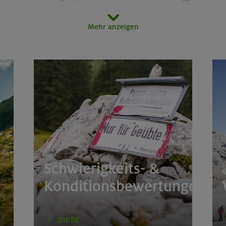
orn 3133 m (Überschreitung)
Zillertaler Alpen
Mehr anzeigen
door
München
51 m, Rappenseekopf 2468 m
Allgäuer Alpen
im Herzen von Montafon und Rätikon
Rätikon
 um den Hochgern
Chiemgauer Alpen
Schwierigkeits- &
rs für Anfänger im Altmühltal
Südlicher Frankenjur
W
Konditionsbewertungen
tern indoor
München
mehr
de
Karwendel