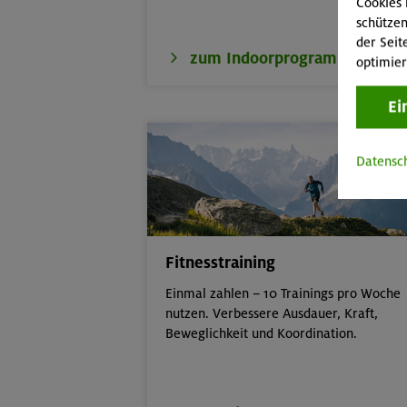
Cookies 
schützen
der Seit
zum Indoorprogramm
optimier
Ei
Datensc
Fitnesstraining
Einmal zahlen – 10 Trainings pro Woche
nutzen. Verbessere Ausdauer, Kraft,
Beweglichkeit und Koordination.