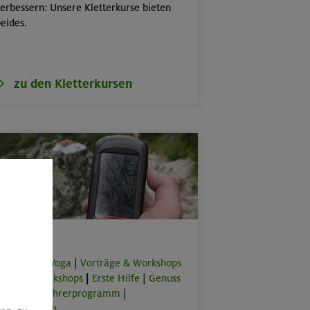
erbessern: Unsere Kletterkurse bieten
eides.
zu den Kletterkursen
Spezial
orkouts & Yoga
|
Vorträge & Workshops
|
Online-Workshops
|
Erste Hilfe
|
Genuss
lus
|
Bergführerprogramm
|
rbeitstouren