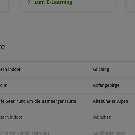
zum E-Learning
ze
tern indoor
Gilching
59 m
Rofangebirge
efe Seen rund um die Bamberger Hütte
Kitzbüheler Alpen
ttern indoor
München
r in der Sonnblickgruppe
Goldberggruppe