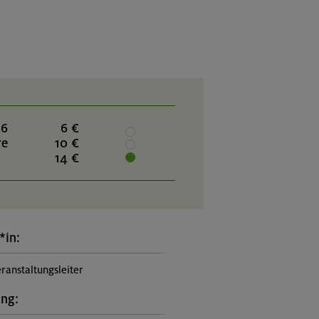
26
6 €
re
10 €
14 €
*in:
ranstaltungsleiter
ung: