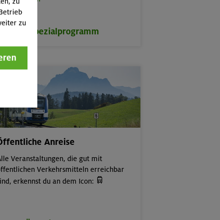
ten, zu
Betrieb
eiter zu
zum Spezialprogramm
eren
Öffentliche Anreise
lle Veranstaltungen, die gut mit
ffentlichen Verkehrsmitteln erreichbar

ind, erkennst du an dem Icon: