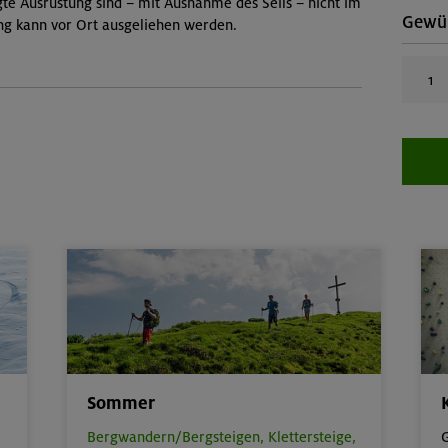
gte Ausrüstung sind – mit Ausnahme des Seils – nicht im
Gewün
ung kann vor Ort ausgeliehen werden.
Sommer
Bergwandern/Bergsteigen,
Klettersteige,
G