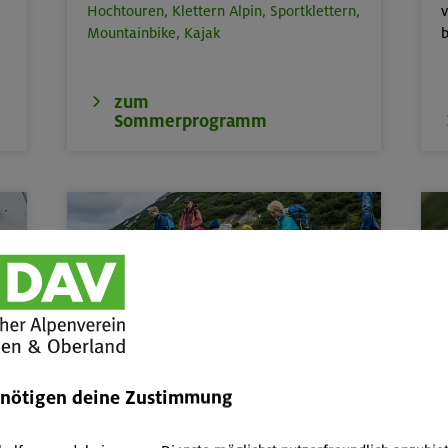
Hochtouren,
Klettern Alpin,
Sportklettern,
v
Mountainbike,
Kajak
b
zum
Sommerprogramm
Kinder, Jugend & Familie
Abenteuer- & Erlebnis-Freizeiten,
Kurse
W
enötigen deine Zustimmung
und Touren für Kinder & Jugend von 6 bis
17,
Familienkurse, -touren und -freizeiten
P
A