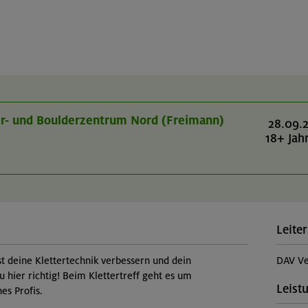
er- und Boulderzentrum Nord (Freimann)
28.09.
18+ Jah
Leiter
st deine Klettertechnik verbessern und dein
DAV Ve
u hier richtig! Beim Klettertreff geht es um
Leist
es Profis.