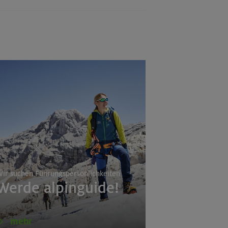
a
ir suchen Führungspersönlichkeiten
Werde alpinguide!
mehr