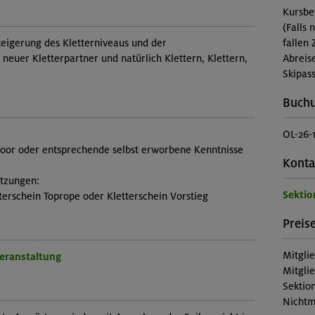
Kursbe
(Falls 
teigerung des Kletterniveaus und der
fallen 
neuer Kletterpartner und natürlich Klettern, Klettern,
Abreis
Skipass
Buch
OL-26-
door oder entsprechende selbst erworbene Kenntnisse
Konta
etzungen:
Sektio
terschein Toprope oder Kletterschein Vorstieg
Preise
Mitgli
Veranstaltung
Mitgli
Sektion
Nichtm