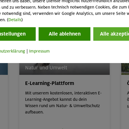
helfen uns dabei, unsere Dienste möglichst nutzerfreundlich anzubie
 und zu verbessern. Neben technisch notwendigen Cookies, die zum 
e notwendig sind, verwenden wir Google Analytics, um unsere Seite w
Kinder/Jugendprogramm
en. (
Details
)
nstellungen
Alle ablehnen
Alle akzepti
hutzerklärung
|
Impressum
Natur und Umwelt
E-Learning-Plattform
Mit unserem kostenlosen, interaktiven E-
A
Learning-Angebot kannst du dein
ö
Wissen rund um Natur- & Umweltschutz
s
aufbauen.