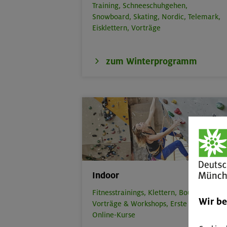
Training,
Schneeschuhgehen,
Snowboard,
Skating,
Nordic,
Telemark,
Eisklettern,
Vorträge
zum Winterprogramm
Indoor
Fitnesstrainings,
Klettern,
Bouldern,
Wir b
Vorträge & Workshops,
Erste Hilfe,
Online-Kurse