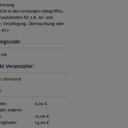
treuung
nicht in den Leistungen inbegriffen,
Zusatzkosten für z.B. An- und
e, Verpflegung, Übernachtung oder
 an.)
ungscode:
1216
kt Veranstalter:
n Oberland
:
eder:
6,00 €
eder anderer
:
10,00 €
itglieder:
14,00 €