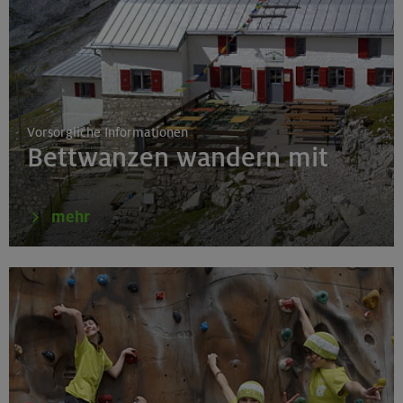
19.08.26
Schnupperkletterkurs indoor
München
Vorsorgliche Informationen
Bettwanzen wandern mit
19.08.26
Fahrtechnik I - Basic - Kompakt
mehr
München
21.-25.08.26
Hohe Gipfel in der wilden Texelgruppe