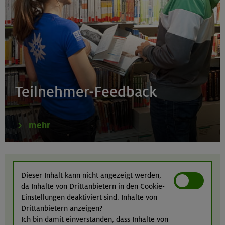
Simetsberg 1840 m
Bayerische Voralpen (Estergebirge)
22.-24.08.26
Birnhorn 2634 m, Hochzint 2246 m und Dürrkarhorn
Teilnehmer-Feedback
2287 m
Leoganger Steinberge
mehr
22.08.26
MTB-Tour rund um das Demeljoch
Dieser Inhalt kann nicht angezeigt werden,
da Inhalte von Drittanbietern in den Cookie-
Karwendel
Einstellungen deaktiviert sind. Inhalte von
Drittanbietern anzeigen?
Ich bin damit einverstanden, dass Inhalte von