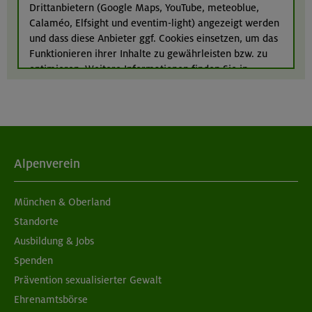
Drittanbietern (Google Maps, YouTube, meteoblue,
24.-28.08.26
Calaméo, Elfsight und eventim-light) angezeigt werden
Kinderkletterkurs für Anfänger im Altmühltal
und dass diese Anbieter ggf. Cookies einsetzen, um das
Funktionieren ihrer Inhalte zu gewährleisten bzw. zu
Südlicher Frankenjura
optimieren. Weitere Informationen finden Sie in
unserer
Datenschutzerklärung
.
Alpenverein
München & Oberland
Standorte
Ausbildung & Jobs
Spenden
Prävention sexualisierter Gewalt
Ehrenamtsbörse