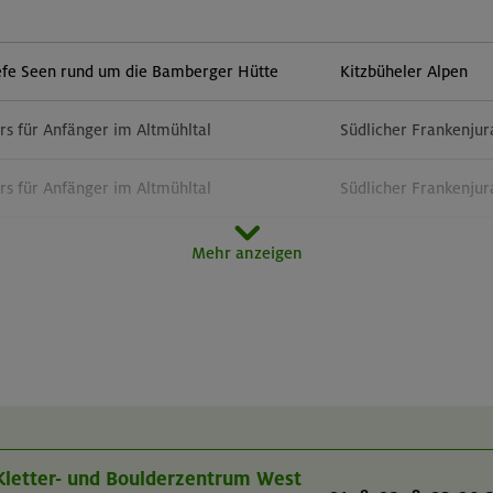
efe Seen rund um die Bamberger Hütte
Kitzbüheler Alpen
rs für Anfänger im Altmühltal
Südlicher Frankenjur
rs für Anfänger im Altmühltal
Südlicher Frankenjur
ellrain in den Stubaier Alpen
Stubaier Alpen (Sellr
Mehr anzeigen
Abenteuer
Bayerische Voralpen 
 im Karwendel
Karwendel
rundkurs Fahrtechnik und kleine Tour
München und Umgeb
V Kletter- und Boulderzentrum West
rchquerung von Lenggries zum
Bayerische Voralpen