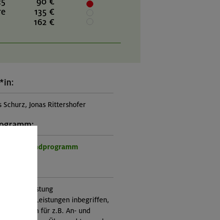
25
90 €
re
135 €
162 €
*in:
 Schurz, Jonas Rittershofer
rogramm:
r- und Jugendprogramm
ung:
itung, Ausrüstung
nicht in den Leistungen inbegriffen,
Zusatzkosten für z.B. An- und