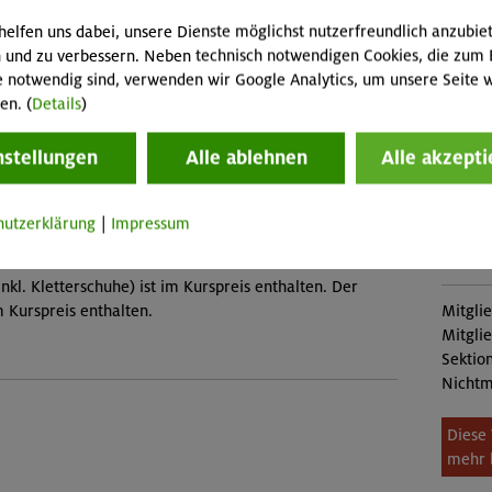
higkeiten, selbstständiges Einbinden und Sichern
Abreis
Skipass
helfen uns dabei, unsere Dienste möglichst nutzerfreundlich anzubie
 und zu verbessern. Neben technisch notwendigen Cookies, die zum 
Buch
e notwendig sind, verwenden wir Google Analytics, um unsere Seite w
Veranstaltung
en. (
Details
)
MUC-2
nstellungen
Alle ablehnen
Alle akzepti
Konta
est (Gilching)
Sekti
hutzerklärung
|
Impressum
Preise
nkl. Kletterschuhe) ist im Kurspreis enthalten. Der
im Kurspreis enthalten.
Mitgli
Mitgli
Sektion
Nichtm
Diese 
mehr 