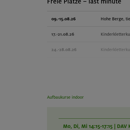
Freie Plätze – last minute
09.-15.08.26
Hohe Berge, ti
17.-21.08.26
Kinderkletterku
24.-28.08.26
Kinderkletterku
29.08.-02.09.26
Hochtouren im S
07.-11.09.26
Eseliges Berg-
06.-12.09.26
Adventurecamp
Aufbaukurse indoor
20.09.26
Mountainbike-G
Mo, Di, Mi 14:15-17:15 | DA
01.-03.11.26
Herbstliche Du