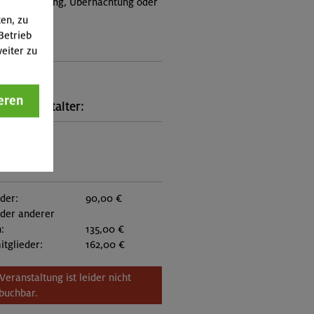
e, Verpflegung, Übernachtung oder
 an.)
ten, zu
Betrieb
ungscode:
eiter zu
5-0951
eren
kt Veranstalter:
on München
:
eder:
90,00 €
eder anderer
:
135,00 €
itglieder:
162,00 €
Veranstaltung ist leider nicht
buchbar.