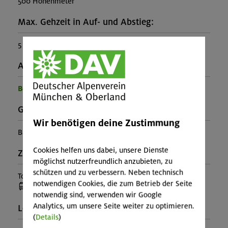
500 Höhenmeter
Max. Gehzeit in Auf- und Abstieg:
5 Stunden
Ausrüstung:
Benötigte Ausrüstung für diese Veranstaltung
Gebirgsgruppe:
Wir benötigen deine Zustimmung
Bayerische Voralpen (Schlierseer Berge)
Cookies helfen uns dabei, unsere Dienste
Zusatzinfo:
möglichst nutzerfreundlich anzubieten, zu
schützen und zu verbessern. Neben technisch
Tour unter der Woche!
notwendigen Cookies, die zum Betrieb der Seite
(Anreise mit Bus oder Bahn)
notwendig sind, verwenden wir Google
Analytics, um unsere Seite weiter zu optimieren.
Leiter*in:
(
Details
)