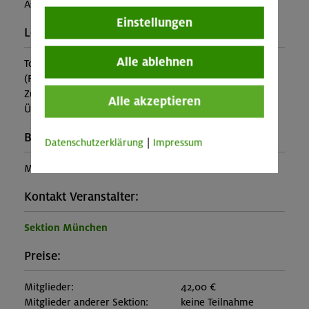
Astrid Süßmuth
Einstellungen
Leistung:
Alle ablehnen
Tourleitung, Kräutermahlzeit
(Falls nicht in den Leistungen inbegriffen, fallen
Zusatzkosten für z.B. An- und Abreise, Verpflegung,
Alle akzeptieren
Übernachtung oder Skipass an.)
Buchungscode:
Datenschutzerklärung
|
Impressum
MUC-26-0521
Kontakt Veranstalter:
Sektion München
Preise:
Mitglieder:
42,00 €
Mitglieder anderer Sektion:
keine Teilnahme