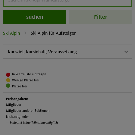
suchen
Filter
Ski Alpin
Ski Alpin für Aufsteiger
Kursziel, Kursinhalt, Voraussetzung
Kursziel:
Sicheres Paralleles und rhythmisches Kurvenfahren mit
In Warteliste eintragen
variabler Spuranlage auf allen roten Pisten
Wenige Plätze frei
Kursinhalt:
Plätze frei
Kurvenwechsel verbessern inkl. Stockeinsatz
Preisangaben:
Mitglieder
Grundposition stabilisieren und sichern
Mitglieder anderer Sektionen
Nichtmitglieder
Paralleles Kurvenfahren mit variabler Spuranlage
— bedeutet keine Teilnahme möglich