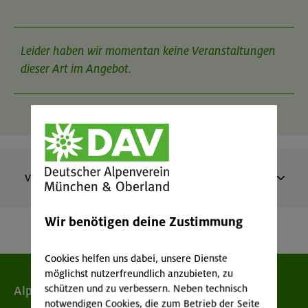
Kurvensteuerung verbessern
Leider haben wir momentan keine Veranstaltungen
dieser Art im Angebot.
Voraussetzung:
Technische Fähigkeiten:
Teilnahme am Ski Alpin für Fortgeschrittene oder selbst
erworbenen Kenntnisse. Ständige Kontrolle von Richtung und
Geschwindigkeit auf blauen und leichten roten Pisten.
Ständige parallele Skistellung.
Konditionelle Fähigkeiten:
Vergangene Veranstaltungen
Durchschnittliche Sportlichkeit und Ausdauer.
Veranstaltungsspezifische Voraussetzungen:
Garmisch-Partenkirchen - Trögelhütte (SV)
Wir benötigen deine Zustimmung
Ski Alpin für Aufsteiger
MUC-26-0005
Cookies helfen uns dabei, unsere Dienste
möglichst nutzerfreundlich anzubieten, zu
schützen und zu verbessern. Neben technisch
Alpenverein
notwendigen Cookies, die zum Betrieb der Seite
14.-17.02.26
Datum