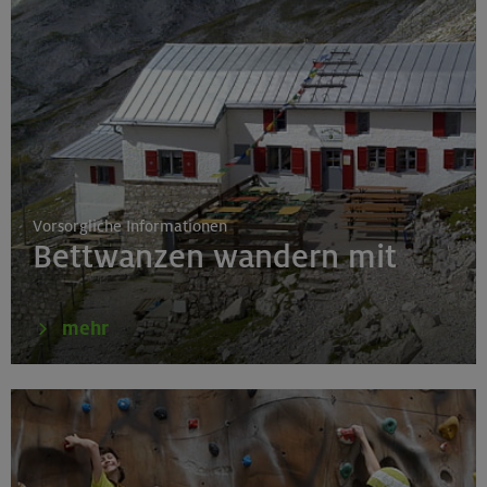
Bayerische Voralpen (Schlierseer Berge)
17./18./19.08.26
Aufbaukurs Klettern indoor (3 Termine)
München
Vorsorgliche Informationen
Bettwanzen wandern mit
17./18./19.08.26
Aufbaukurs Klettern indoor
mehr
München
16.08.26