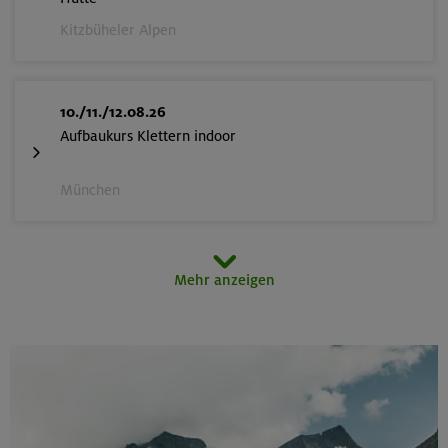
Kitzbüheler Alpen
10./11./12.08.26
Aufbaukurs Klettern indoor
München
12.08.26
Mehr anzeigen
Schnupperkletterkurs indoor
München
14.-16.08.26