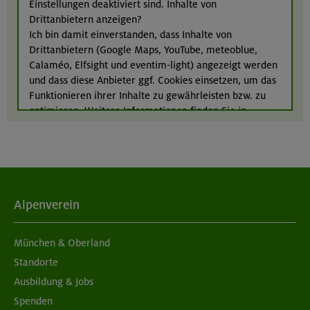
Einstellungen deaktiviert sind. Inhalte von
Drittanbietern anzeigen?
Ich bin damit einverstanden, dass Inhalte von
Drittanbietern (Google Maps, YouTube, meteoblue,
21.08.26
Calaméo, Elfsight und eventim-light) angezeigt werden
Klettertreff indoor
und dass diese Anbieter ggf. Cookies einsetzen, um das
Funktionieren ihrer Inhalte zu gewährleisten bzw. zu
München
optimieren. Weitere Informationen finden Sie in
unserer
Datenschutzerklärung
.
Alpenverein
München & Oberland
Standorte
Ausbildung & Jobs
Spenden