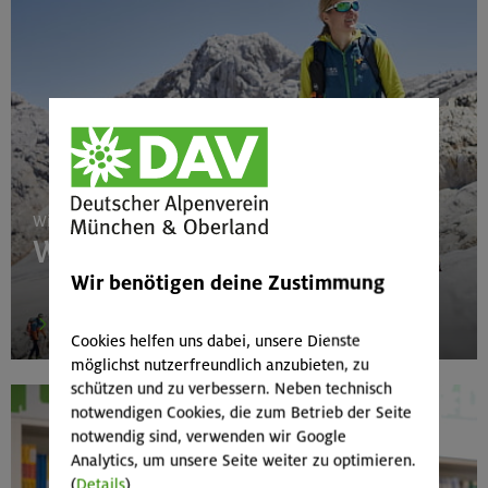
17.-21.08.26
Kinderkletterkurs für Anfänger im Altmühltal
Südlicher Frankenjura
Wir suchen Führungspersönlichkeiten
17./18./19.08.26
Werde alpinguide!
Grundkurs Klettern indoor
Wir benötigen deine Zustimmung
München
mehr
Cookies helfen uns dabei, unsere Dienste
möglichst nutzerfreundlich anzubieten, zu
schützen und zu verbessern. Neben technisch
16.08.26
notwendigen Cookies, die zum Betrieb der Seite
Karwendel-Runde
notwendig sind, verwenden wir Google
Analytics, um unsere Seite weiter zu optimieren.
(
Details
)
Karwendel