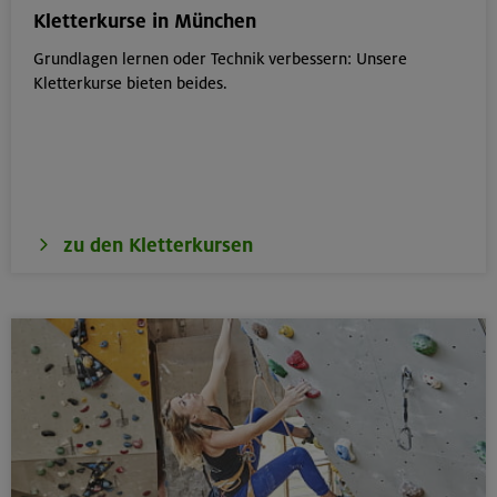
Kletterkurse in München
295 €
Preis für Mitglieder
Grundlagen lernen oder Technik verbessern: Unsere
– €
Preis für Mitglieder
Kletterkurse bieten beides.
anderer Sektionen
– €
Nichtmitglieder
Hoher Dachstein 2995 m (vom Gosausee)
zu den Kletterkursen
Dachsteingebirge
Technik:
,
Kondition:
,
MUC-26-0511
01.-02.08.26
Datum
18+ Jahre
Alter