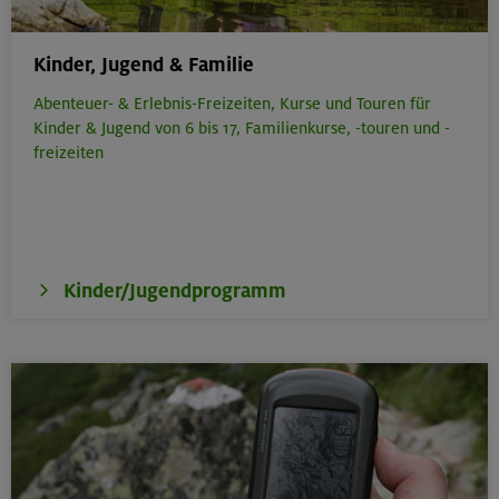
230 €
Preis für Mitglieder
– €
Preis für Mitglieder
Kinder, Jugend & Familie
anderer Sektionen
Abenteuer- & Erlebnis-Freizeiten,
Kurse und Touren für
Kinder & Jugend von 6 bis 17,
Familienkurse, -touren und -
– €
Nichtmitglieder
freizeiten
Fluchtkogel 3500 m, Mutspitze 3257 m
Ötztaler Alpen
Technik:
,
Kondition:
,
Kinder/Jugendprogramm
OL-26-0507
31.07.-02.08.26
Datum
18+ Jahre
Alter
258 €