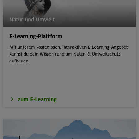
252 €
Preis für Mitglieder
– €
Preis für Mitglieder
Natur und Umwelt
anderer Sektionen
– €
Nichtmitglieder
E-Learning-Plattform
Mit unserem kostenlosen, interaktiven E-Learning-Angebot
Wildes Hinterbergl 3288 m, Ruderhofspitze
kannst du dein Wissen rund um Natur- & Umweltschutz
3473 m
aufbauen.
Stubaier Alpen
Technik:
,
Kondition:
,
MUC-26-0541
zum E-Learning
24.-26.07.26
Datum
18+ Jahre
Alter