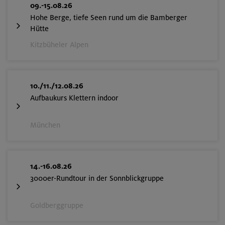
09.-15.08.26
Hohe Berge, tiefe Seen rund um die Bamberger
300 €
Preis für Mitglieder
Hütte
– €
Preis für Mitglieder
Kitzbüheler Alpen
anderer Sektionen
– €
Nichtmitglieder
10./11./12.08.26
Aufbaukurs Klettern indoor
Fluchtkogel 3500 m und Guslarspitze 3128
m
München
Ötztaler Alpen
Technik:
,
Kondition:
,
OL-26-0506
14.-16.08.26
3000er-Rundtour in der Sonnblickgruppe
Goldberggruppe
17.-19.07.26
Datum