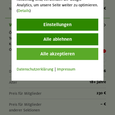
Analytics, um unsere Seite weiter zu optimieren.
– €
Nichtmitglieder
(
Details
)
Einstellungen
Weißkugel 3739 m, Weißseespitze 3518 m
Ötztaler Alpen
Technik:
,
Alle ablehnen
Kondition:
,
OL-26-0495
Alle akzeptieren
Datenschutzerklärung
|
Impressum
11.-13.09.26
Datum
18+ Jahre
Alter
230 €
Preis für Mitglieder
– €
Preis für Mitglieder
anderer Sektionen