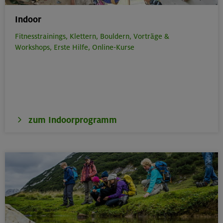
172 €
Preis für Mitglieder
Indoor
– €
Preis für Mitglieder
Fitnesstrainings,
Klettern,
Bouldern,
Vorträge &
anderer Sektionen
Workshops,
Erste Hilfe,
Online-Kurse
– €
Nichtmitglieder
Weißkugel 3739 m, Weißseespitze 3518 m
Ötztaler Alpen
zum Indoorprogramm
Technik:
,
Kondition:
,
MUC-26-0543
31.07.-02.08.26
Datum
18+ Jahre
Alter