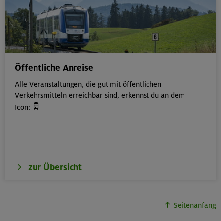
230 €
Preis für Mitglieder
– €
Preis für Mitglieder
anderer Sektionen
– €
Nichtmitglieder
Öffentliche Anreise
Alle Veranstaltungen, die gut mit öffentlichen
Zugspitze 2962 m (Höllentalaufstieg,
Verkehrsmitteln erreichbar sind, erkennst du an dem
Reintalabstieg)

Icon:
Wettersteingebirge
Technik:
,
Kondition:
,
OL-26-0487
zur Übersicht
24.-26.07.26
Datum
Seitenanfang
18+ Jahre
Alter