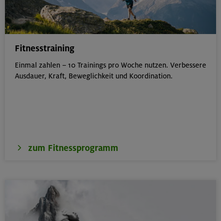
276 €
Preis für Mitglieder
– €
Preis für Mitglieder
anderer Sektionen
Fitnesstraining
– €
Nichtmitglieder
Einmal zahlen – 10 Trainings pro Woche nutzen. Verbessere
Ausdauer, Kraft, Beweglichkeit und Koordination.
Großvenediger 3666 m
Venedigergruppe
Technik:
,
Kondition:
,
MUC-26-0540
zum Fitnessprogramm
24.-26.07.26
Datum
18+ Jahre
Alter