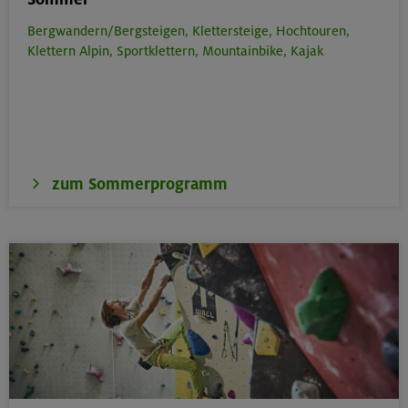
Bergwandern/Bergsteigen,
Klettersteige,
Hochtouren,
276 €
Preis für Mitglieder
Klettern Alpin,
Sportklettern,
Mountainbike,
Kajak
– €
Preis für Mitglieder
anderer Sektionen
– €
Nichtmitglieder
zum Sommerprogramm
Stille Venedigerkrone
Venedigergruppe/ Hohe Tauern
Technik:
,
Kondition:
,
OL-26-0496
07.-09.08.26
Datum
18+ Jahre
Alter