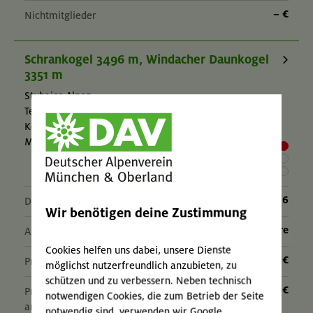
– €
Nichtmitglieder
Schrankogel 3496 m, Windacher Daunkogel
3351 m
Stubaier Alpen
Technik:
,
Kondition:
,
MUC-26-0549
11.-13.09.26
Datum
Wir benötigen deine Zustimmung
18+ Jahre
Alter
Cookies helfen uns dabei, unsere Dienste
276 €
Preis für Mitglieder
möglichst nutzerfreundlich anzubieten, zu
schützen und zu verbessern. Neben technisch
– €
Preis für Mitglieder
notwendigen Cookies, die zum Betrieb der Seite
anderer Sektionen
notwendig sind, verwenden wir Google