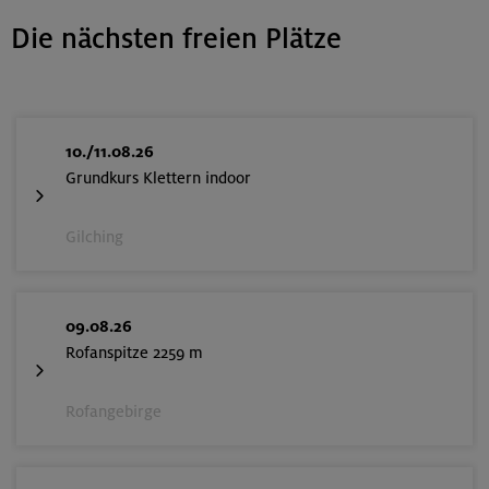
215 €
Preis für Mitglieder
Die nächsten freien Plätze
– €
Preis für Mitglieder
anderer Sektionen
– €
Nichtmitglieder
10./11.08.26
Grundkurs Klettern indoor
Hochwilde (Nordgipfel) 3461 m &
Gilching
Schwärzenkamm-Klettersteig
Ötztaler Alpen
Technik:
,
Kondition:
,
09.08.26
MUC-26-0508
Rofanspitze 2259 m
Rofangebirge
17.-19.07.26
Datum
18+ Jahre
Alter