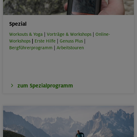
Preis für Mitglieder
– €
Preis für Mitglieder
anderer Sektionen
Spezial
– €
Nichtmitglieder
Workouts & Yoga
|
Vorträge & Workshops
|
Online-
Workshops
|
Erste Hilfe
|
Genuss Plus
|
Bergführerprogramm
|
Arbeitstouren
Zuckerhütl Westgipfel 3498 m und
Scheiblehnkogl 3055 m
Stubaier Alpen
Technik:
,
Kondition:
,
zum Spezialprogramm
OL-26-0522
31.07.-02.08.26
Datum
18+ Jahre
Alter