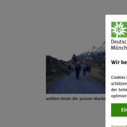
Wir b
Cookies 
schützen
der Seit
Nach 
optimier
wollten heute die 3000er-Marke knacken!
Ei
Datensc