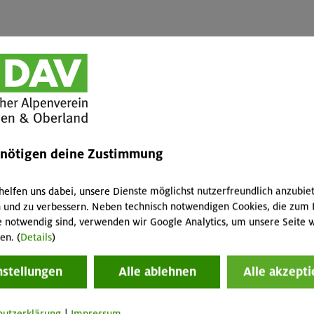
enötigen deine Zustimmung
helfen uns dabei, unsere Dienste möglichst nutzerfreundlich anzubie
 und zu verbessern. Neben technisch notwendigen Cookies, die zum 
e notwendig sind, verwenden wir Google Analytics, um unsere Seite w
einem sehr lustigen Abend auf der Schweinfurter Hütte ging's am So
en. (
Details
)
nstellungen
Alle ablehnen
Alle akzepti
hutzerklärung
|
Impressum