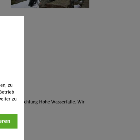
ten, zu
Betrieb
eiter zu
nntag los Richtung Hohe Wasserfalle. Wir
eren