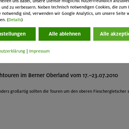
helfen uns dabei, unsere Dienste möglichst nutzerfreundlich anzubie
 und zu verbessern. Neben technisch notwendigen Cookies, die zum 
e notwendig sind, verwenden wir Google Analytics, um unsere Seite w
en. (
Details
)
nstellungen
Alle ablehnen
Alle akzepti
hutzerklärung
|
Impressum
htouren im Berner Oberland vom 17.–23.07.2010
ders großartig sollten die Touren um den oberen Fieschergletscher 