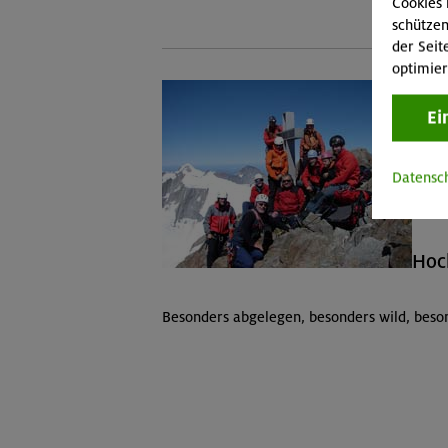
Cookies 
schützen
der Seit
optimier
Ei
Datensc
Hoc
Besonders abgelegen, besonders wild, beson