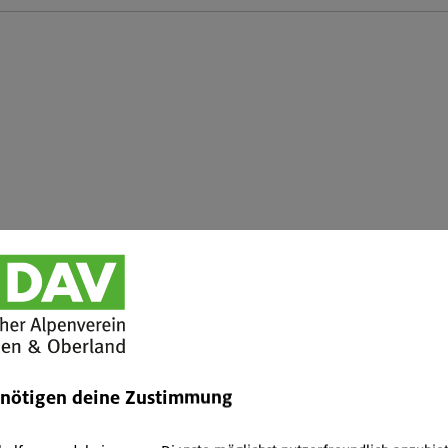
7.2010
after Fernsicht über das gesamte Alpenvorland. Wir machten 1100 H
enötigen deine Zustimmung