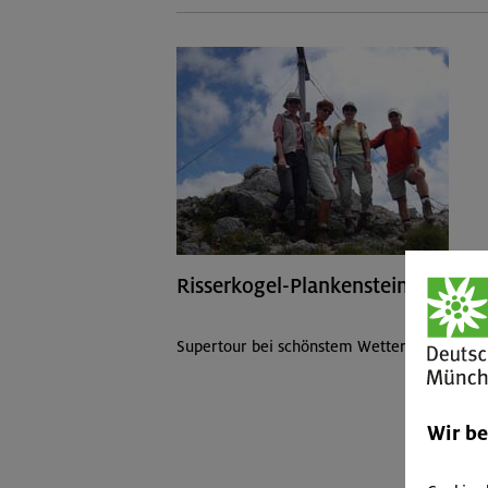
Risserkogel-Plankenstein am 31.0
Supertour bei schönstem Wetter und traumh
Wir b