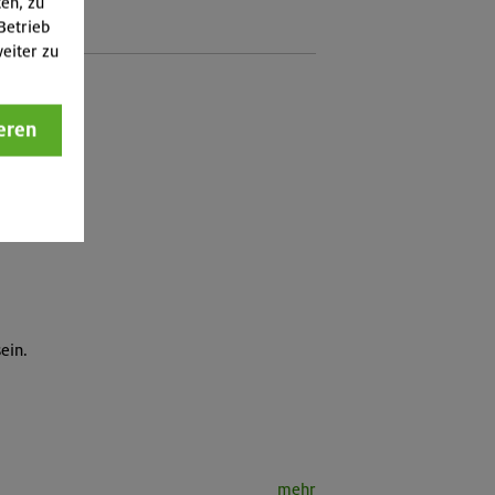
ten, zu
Betrieb
eiter zu
eren
sein.
mehr