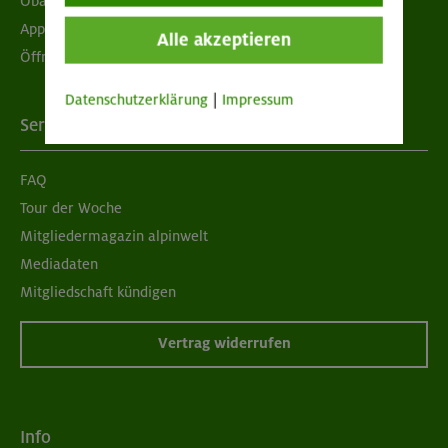
Obacht geben!
App "Mein DAV+"
Alle akzeptieren
Öffnungszeiten
Datenschutzerklärung
|
Impressum
Services
FAQ
Tour der Woche
Mitgliedermagazin alpinwelt
Mediadaten
Mitgliedschaft kündigen
Vertrag widerrufen
Info