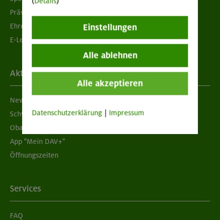
(
Details
)
Prävention sexualisierter Gewalt
Ehrenamtsbörse
Einstellungen
E-Learning
Alle ablehnen
Aktuelles
Alle akzeptieren
Newsletter
Datenschutzerklärung
|
Impressum
Schwarzes Brett
Obacht geben!
App "Mein DAV+"
Öffnungszeiten
Services
FAQ