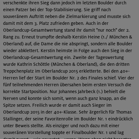
verschenkte ihren Sieg dann jedoch im letzten Boulder durch
einen Patzer bei der Top-Stabilisierung. Sie griff nach
souveränem Auftritt neben die Zielmarkierung und musste sich
damit mit dem 3. Platz zufrieden geben. Auch in der
Oberlandcup-Gesamtwertung stand ihr damit "nur noch" der 2.
Rang zu. Erneut trumpfte deshalb Kerstin Heine (1./ München &
Oberland) auf, die Dame die nie abspringt, sondern alle Boulder
wieder abklettert. Kerstin heimste in Folge auch den Sieg in der
Oberlandcup-Gesamtwertung ein. Zweite der Tageswertung
wurde Kathrin Schöttle (München & Oberland), die den dritten
Treppchenplatz im Oberlandcup 2015 erkletterte. Bei den 40+-
Herren lief der Start im Boulder Nr. 2 des Finales schief. Vier der
fünf teilnehmenden Herren übersahen beim ersten Versuch die
korrekte Startposition. Nur Johannes Jahrbeck (1.) behielt die
Nerven und konnte sich somit, wenn auch ganz knapp, an die
Spitze setzen. Freilich wurde er damit auch Sieger im
Oberlandcup 2015 in der 40+-Klasse. Sehr ärgerlich für Thomas
Stallinger, der seine Favoritenrolle im Boulder Nr. 1 eindrücklich
unter Beweis stellte. Als einziger und noch dazu mit einer
souveränen Vorstellung toppte er Finalboulder Nr. 1 und lag