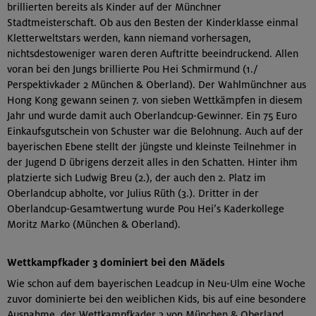
brillierten bereits als Kinder auf der Münchner
Stadtmeisterschaft. Ob aus den Besten der Kinderklasse einmal
Kletterweltstars werden, kann niemand vorhersagen,
nichtsdestoweniger waren deren Auftritte beeindruckend. Allen
voran bei den Jungs brillierte Pou Hei Schmirmund (1./
Perspektivkader 2 München & Oberland). Der Wahlmünchner aus
Hong Kong gewann seinen 7. von sieben Wettkämpfen in diesem
Jahr und wurde damit auch Oberlandcup-Gewinner. Ein 75 Euro
Einkaufsgutschein von Schuster war die Belohnung. Auch auf der
bayerischen Ebene stellt der jüngste und kleinste Teilnehmer in
der Jugend D übrigens derzeit alles in den Schatten. Hinter ihm
platzierte sich Ludwig Breu (2.), der auch den 2. Platz im
Oberlandcup abholte, vor Julius Rüth (3.). Dritter in der
Oberlandcup-Gesamtwertung wurde Pou Hei’s Kaderkollege
Moritz Marko (München & Oberland).
Wettkampfkader 3 dominiert bei den Mädels
Wie schon auf dem bayerischen Leadcup in Neu-Ulm eine Woche
zuvor dominierte bei den weiblichen Kids, bis auf eine besondere
Ausnahme, der Wettkampfkader 3 von München & Oberland.