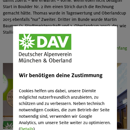
damit zuerst – wie erwartet – vorne. Wenn eben nicht besagter
Start in Boulder Nr. 2 ihm einen Strich durch die Rechnung
gemacht hätte. Thomas wurde in Tageswertung und Oberlandcup
2015 ebenfalls "nur" Zweiter. Dritter im Bunde wurde Martin
Baumer (3. Stadtmeisterschaft und 3. Oberlandcup 2015), der wie
Stallinger bereits zwei Mal Jahresgesamtsieger war.
Seitenanfang
Wir benötigen deine Zustimmung
Cookies helfen uns dabei, unsere Dienste
möglichst nutzerfreundlich anzubieten, zu
schützen und zu verbessern. Neben technisch
notwendigen Cookies, die zum Betrieb der Seite
notwendig sind, verwenden wir Google
Analytics, um unsere Seite weiter zu optimieren.
(
Details
)