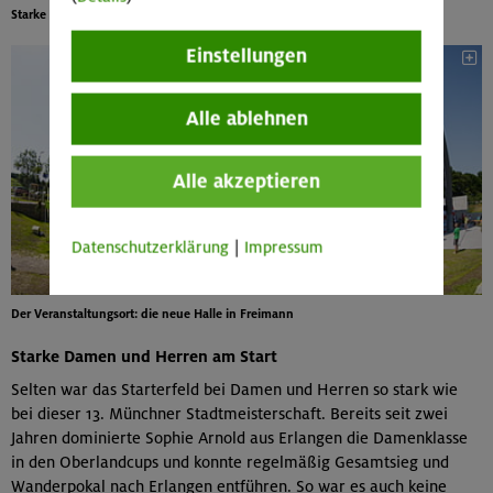
Starke Herren auf dem Siegerpodest
Einstellungen
Alle ablehnen
Alle akzeptieren
Datenschutzerklärung
|
Impressum
Der Veranstaltungsort: die neue Halle in Freimann
Starke Damen und Herren am Start
Selten war das Starterfeld bei Damen und Herren so stark wie
bei dieser 13. Münchner Stadtmeisterschaft. Bereits seit zwei
Jahren dominierte Sophie Arnold aus Erlangen die Damenklasse
in den Oberlandcups und konnte regelmäßig Gesamtsieg und
Wanderpokal nach Erlangen entführen. So war es auch keine