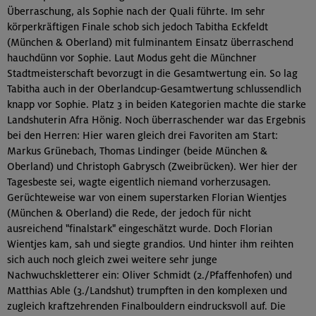
Überraschung, als Sophie nach der Quali führte. Im sehr
körperkräftigen Finale schob sich jedoch Tabitha Eckfeldt
(München & Oberland) mit fulminantem Einsatz überraschend
hauchdünn vor Sophie. Laut Modus geht die Münchner
Stadtmeisterschaft bevorzugt in die Gesamtwertung ein. So lag
Tabitha auch in der Oberlandcup-Gesamtwertung schlussendlich
knapp vor Sophie. Platz 3 in beiden Kategorien machte die starke
Landshuterin Afra Hönig. Noch überraschender war das Ergebnis
bei den Herren: Hier waren gleich drei Favoriten am Start:
Markus Grünebach, Thomas Lindinger (beide München &
Oberland) und Christoph Gabrysch (Zweibrücken). Wer hier der
Tagesbeste sei, wagte eigentlich niemand vorherzusagen.
Gerüchteweise war von einem superstarken Florian Wientjes
(München & Oberland) die Rede, der jedoch für nicht
ausreichend "finalstark" eingeschätzt wurde. Doch Florian
Wientjes kam, sah und siegte grandios. Und hinter ihm reihten
sich auch noch gleich zwei weitere sehr junge
Nachwuchskletterer ein: Oliver Schmidt (2./Pfaffenhofen) und
Matthias Able (3./Landshut) trumpften in den komplexen und
zugleich kraftzehrenden Finalbouldern eindrucksvoll auf. Die