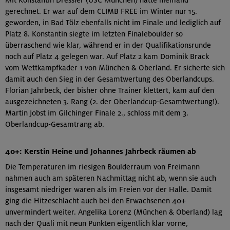
gerechnet. Er war auf dem CLIMB FREE im Winter nur 15.
geworden, in Bad Tölz ebenfalls nicht im Finale und lediglich auf
Platz 8. Konstantin siegte im letzten Finaleboulder so
überraschend wie klar, während er in der Qualifikationsrunde
noch auf Platz 4 gelegen war. Auf Platz 2 kam Dominik Brack
vom Wettkampfkader 1 von München & Oberland. Er sicherte sich
damit auch den Sieg in der Gesamtwertung des Oberlandcups.
Florian Jahrbeck, der bisher ohne Trainer klettert, kam auf den
ausgezeichneten 3. Rang (2. der Oberlandcup-Gesamtwertung!).
Martin Jobst im Gilchinger Finale 2., schloss mit dem 3.
Oberlandcup-Gesamtrang ab.
40+: Kerstin Heine und Johannes Jahrbeck räumen ab
Die Temperaturen im riesigen Boulderraum von Freimann
nahmen auch am späteren Nachmittag nicht ab, wenn sie auch
insgesamt niedriger waren als im Freien vor der Halle. Damit
ging die Hitzeschlacht auch bei den Erwachsenen 40+
unvermindert weiter. Angelika Lorenz (München & Oberland) lag
nach der Quali mit neun Punkten eigentlich klar vorne,