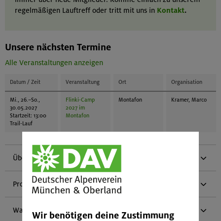
regelmäßigen Lauftreff oder tritt mit uns in
Kontakt
.
Unsere nächsten Termine
Alle Veranstaltungen anzeigen
Datum / Zeit
Veranstaltung
Ort
Organisation
Mi., 26.–So.,
Flinki-Camp
Montafon
Kramer, Marco
30.05.2027
2027 im
Startzeit: 13:00
Montafon
Trail-Lauf
Über uns
Programm
Was wir machen
Wir benötigen deine Zustimmung