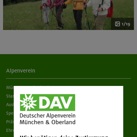
1/19
Alpenverein
München & Oberland
Standorte
Ausbildung & Jobs
Spenden
Prävention sexualisierter Gewalt
Ehrenamtsbörse