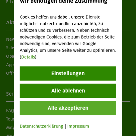
Wir benötigen deine Zustimmung
E-Learning
Cookies helfen uns dabei, unsere Dienste
Aktuelles
möglichst nutzerfreundlich anzubieten, zu
schützen und zu verbessern. Neben technisch
notwendigen Cookies, die zum Betrieb der Seite
Newsletter
notwendig sind, verwenden wir Google
Schwarzes Brett
Analytics, um unsere Seite weiter zu optimieren.
Obacht geben!
(
Details
)
App "Mein DAV+"
Einstellungen
Öffnungszeiten
Alle ablehnen
Services
Alle akzeptieren
FAQ
Tour der Woche
Datenschutzerklärung
|
Impressum
Mitgliedermagazin alpinwelt
Mediadaten