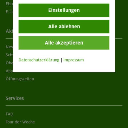
Ehrenamtsbörse
Einstellungen
E-Learning
Alle ablehnen
Aktuelles
Alle akzeptieren
Newsletter
Schwarzes Brett
Datenschutzerklärung
|
Impressum
Obacht geben!
App "Mein DAV+"
Öffnungszeiten
Services
FAQ
Tour der Woche