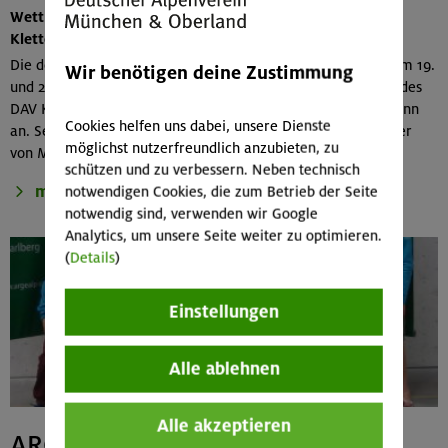
Wettkampfwochenende an der Außenwand der neuen
Kletteranlage
Die deutsche Kletterelite im Alter von 13 bis 26 Jahren trat am 19.
Wir benötigen deine Zustimmung
und 20. September in der bestens geeigneten Freiluftarena des
DAV Kletter- und Boulderzentrums München-Nord in Freimann
Cookies helfen uns dabei, unsere Dienste
an. Sehr gute Ergebnisse erzielten einige Nachwuchskletterer
möglichst nutzerfreundlich anzubieten, zu
von München & Oberland.
schützen und zu verbessern. Neben technisch
mehr
notwendigen Cookies, die zum Betrieb der Seite
notwendig sind, verwenden wir Google
Analytics, um unsere Seite weiter zu optimieren.
(
Details
)
Einstellungen
Alle ablehnen
Alle akzeptieren
ARGE-Alp