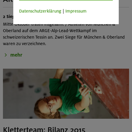
Datenschutzerklärung
|
Impressum
2 Siege auf der "Kleinen Europameisterschaft"
Mitte Oktober traten insgesamt 7 Athleten von München &
Oberland auf dem ARGE-Alp-Lead-Wettkampf im
schweizerischen Tessin an. Zwei Siege für München & Oberland
waren zu verzeichnen.
mehr
Kletterteam: Bilanz 2015