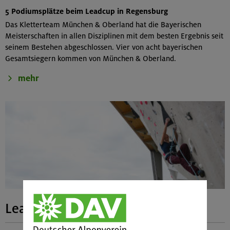
5 Podiumsplätze beim Leadcup in Regensburg
Das Kletterteam München & Oberland hat die Bayerischen
Meisterschaften in allen Disziplinen mit dem besten Ergebnis seit
seinem Bestehen abgeschlossen. Vier von acht bayerischen
Gesamtsiegern kommen von München & Oberland.
mehr
Leadcup in Freimann