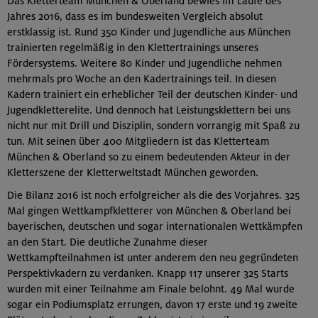
Das Kletterteam München & Oberland bewies im Laufe des
Jahres 2016, dass es im bundesweiten Vergleich absolut
erstklassig ist. Rund 350 Kinder und Jugendliche aus München
trainierten regelmäßig in den Klettertrainings unseres
Fördersystems. Weitere 80 Kinder und Jugendliche nehmen
mehrmals pro Woche an den Kadertrainings teil. In diesen
Kadern trainiert ein erheblicher Teil der deutschen Kinder- und
Jugendkletterelite. Und dennoch hat Leistungsklettern bei uns
nicht nur mit Drill und Disziplin, sondern vorrangig mit Spaß zu
tun. Mit seinen über 400 Mitgliedern ist das Kletterteam
München & Oberland so zu einem bedeutenden Akteur in der
Kletterszene der Kletterweltstadt München geworden.
Die Bilanz 2016 ist noch erfolgreicher als die des Vorjahres. 325
Mal gingen Wettkampfkletterer von München & Oberland bei
bayerischen, deutschen und sogar internationalen Wettkämpfen
an den Start. Die deutliche Zunahme dieser
Wettkampfteilnahmen ist unter anderem den neu gegründeten
Perspektivkadern zu verdanken. Knapp 117 unserer 325 Starts
wurden mit einer Teilnahme am Finale belohnt. 49 Mal wurde
sogar ein Podiumsplatz errungen, davon 17 erste und 19 zweite