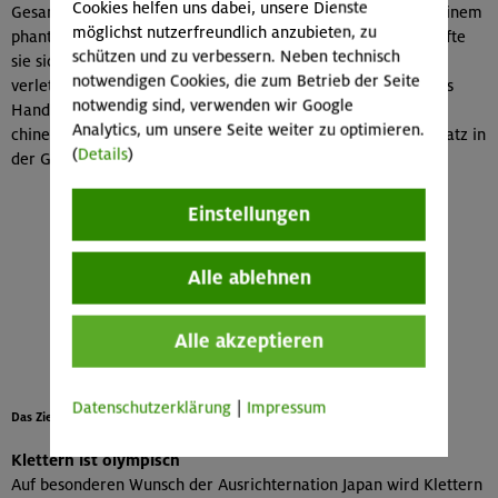
Cookies helfen uns dabei, unsere Dienste
Gesamtwertung 2016 umso erfolgreicher abschließen. Mit einem
möglichst nutzerfreundlich anzubieten, zu
phantastischen fünften Platz in der Weltrangliste 2016 kämpfte
schützen und zu verbessern. Neben technisch
sie sich in die obere Liga der weltbesten Boulderer vor. Der
notwendigen Cookies, die zum Betrieb der Seite
verletzte Elias Heinemann hingegen konnte auch trotz seines
notwendig sind, verwenden wir Google
Handicaps immerhin bei den Jugendweltmeisterschaften im
Analytics, um unsere Seite weiter zu optimieren.
chinesischen Ghouangzouh einen hervorragenden fünften Platz in
(
Details
)
der Gesamtwertung erringen.
Einstellungen
Alle ablehnen
Alle akzeptieren
Datenschutzerklärung
|
Impressum
Das Ziel ist klar: Olympia 2020
Klettern ist olympisch
Auf besonderen Wunsch der Ausrichternation Japan wird Klettern