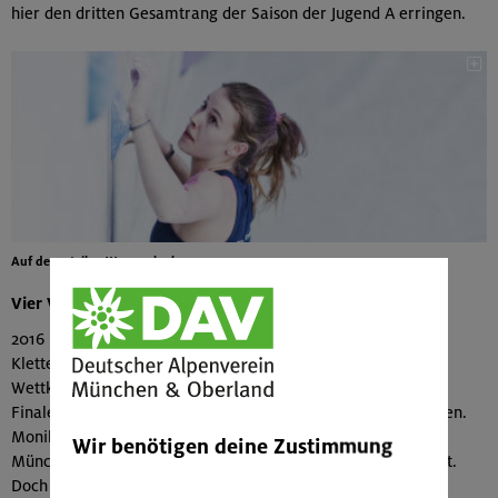
hier den dritten Gesamtrang der Saison der Jugend A erringen.
Auf dem steilen Weg nach oben
Vier Vertreter auf der internationalen Ebene
2016 konnten wir insgesamt 28 Teilnahmen von Athleten des
Kletterteams München & Oberland an internationalen
Wettkämpfen verbuchen. Elf dieser Teilnehmen führten ins
Finale, wobei ein dritter und ein zweiter Platz heraussprangen.
Monika Retschy blieb zwar bei ihrem Heimauftritt auf dem
Wir benötigen deine Zustimmung
Münchner Boulderweltcup leider kein großer Erfolg beschert.
Doch konnte sie ihre internationale Wettkampfsaison in der