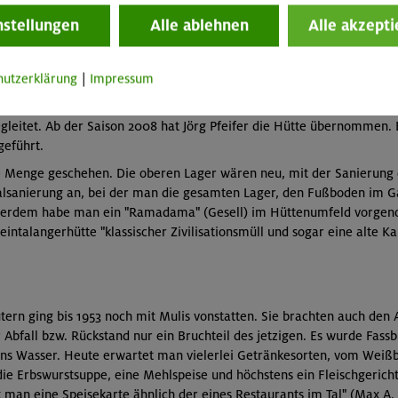
 über die damaligen Geschehnisse nicht anmaßen. Bei Willy Michl ab
nstellungen
Alle ablehnen
Alle akzepti
Becker und Jürgen Stoll das Schutzhaus. Mit großem Engagement bete
Zimmerlagern. Seit September 1999 existiert, wenn man so will, die
hutzerklärung
|
Impressum
ens der Bayerischen Zugspitzbahn an die Tal-Stromversorgung ange
 mit Hans Barensteiner verheiratet – als Wirtin der Knorrhütte auf 
leitet. Ab der Saison 2008 hat Jörg Pfeifer die Hütte übernommen. E
eführt.
nze Menge geschehen. Die oberen Lager wären neu, mit der Sanierung
alsanierung an, bei der man die gesamten Lager, den Fußboden im 
ßerdem habe man ein "Ramadama" (Gesell) im Hüttenumfeld vorgen
Reintalangerhütte "klassischer Zivilisationsmüll und sogar eine alte 
tern ging bis 1953 noch mit Mulis vonstatten. Sie brachten auch de
r Abfall bzw. Rückstand nur ein Bruchteil des jetzigen. Es wurde Fass
ins Wasser. Heute erwartet man vielerlei Getränkesorten, vom Weißbie
die Erbswurstsuppe, eine Mehlspeise und höchstens ein Fleischgerich
t man eine Speisekarte ähnlich der eines Restaurants im Tal" (Max A.