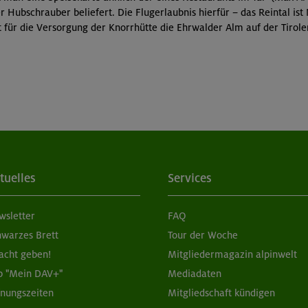
er Hubschrauber beliefert. Die Flugerlaubnis hierfür
–
das Reintal is
t für die Versorgung der Knorrhütte die Ehrwalder Alm auf der Tiroler
tuelles
Services
wsletter
FAQ
hwarzes Brett
Tour der Woche
acht geben!
Mitgliedermagazin alpinwelt
p "Mein DAV+"
Mediadaten
fnungszeiten
Mitgliedschaft kündigen