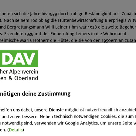
hneten sich die Jahre bis 1939 durch ruhige Beständigkeit aus. Zunä
ut. Nach seinem Tod oblag die Hüttenbewirtschaftung Bierpriegls Witw
und Bergrettungsmann Willi Leiner (ihm war 1928 die zweite Begehung
. Es endete 1939 mit der Einberufung Leiners in die Wehrmacht.
heimische Maria Hofherr die Hütte, die sie von den 1950ern an zus
ächterwechsel insbesondere deshalb, weil die Bewirtschaftung finanzi
tterer (1960 bis 1966) und Richard Prommer (1979 bis 1987)
–
später 
 zu den "ruhenden Polen" des Knorrhütte-Betriebs, ehe sich die Sekti
norrhütte. Eva Michl hatte vordem die Knappenhäuser bewirtschaftet
enötigen deine Zustimmung
rn" immer noch verzaubern kann. Fraglos hatte man sich mit der Pac
erhofft. Und Willy Michl ist ja einer, der im Einklang mit der Natur 
r leichtfertigen und zunehmenden Vertechnisierung im Ödland, und d
helfen uns dabei, unsere Dienste möglichst nutzerfreundlich anzubie
 und zu verbessern. Neben technisch notwendigen Cookies, die zum 
wirt, wie man ihn sich für eine Alpenvereins-Schutzhütte vorstellt u
e notwendig sind, verwenden wir Google Analytics, um unsere Seite w
enen Hütte standen, erwarteten. Da der Schreiber dieser Zeilen währ
en. (
Details
)