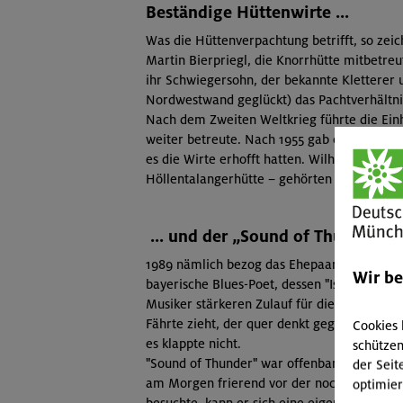
Beständige Hüttenwirte ...
Was die Hüttenverpachtung betrifft, so zeic
Martin Bierpriegl, die Knorrhütte mitbetre
ihr Schwiegersohn, der bekannte Kletterer 
Nordwestwand geglückt) das Pachtverhältnis
Nach dem Zweiten Weltkrieg führte die Ein
weiter betreute. Nach 1955 gab es kürzere P
es die Wirte erhofft hatten. Wilhelm Schmu
Höllentalangerhütte
–
gehörten dann wieder
... und der „Sound of Thunder"
1989 nämlich bezog das Ehepaar Michl die K
Wir b
bayerische Blues-Poet, dessen "Isarflimme
Musiker stärkeren Zulauf für die Knorrhütte 
Fährte zieht, der quer denkt gegenüber de
Cookies 
es klappte nicht.
schützen
"Sound of Thunder" war offenbar kein Hütten
der Seit
am Morgen frierend vor der noch verschloss
optimier