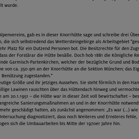
lt wurde.
lpenvereins, gab es in dieser Knorrhütte sage und schreibe drei Übe
die sich selbstredend das Wettersteingebirge als Arbeitsgebiet "gesc
hr Platz für ein Dutzend Personen bot. Die Besitzrechte für den Zug
dass der Forstärar die Hütte besäße. Doch hob 1881 die Königliche R
inde Garmisch-Partenkirchen, welcher der bezügliche Grund und Bod
 von ca. 350 qm an der Knorrhütte an die Sektion München; das Ei
e Benützung zugestanden."
eutige Größe und ihr jetziges Aussehen. Sie steht förmlich in den Han
fällige Lawinen rauschten über das Hüttendach hinweg und vermocht
e am 20.1.1951
–
die Hütte war in dieser Zeit voll bewirtschaftet
–
bes
angreiche Sanierungsmaßnahmen an und in der Knorrhütte notwendig. 
mehr geschädigt hatten, als zunächst angenommen: „Es war (...) wie
 Untersuchung diagnostiziert, dass noch Weiteres und Ernsteres fehle,
ogen sich die Umbauarbeiten bis Mitte der 1970er Jahre hin.