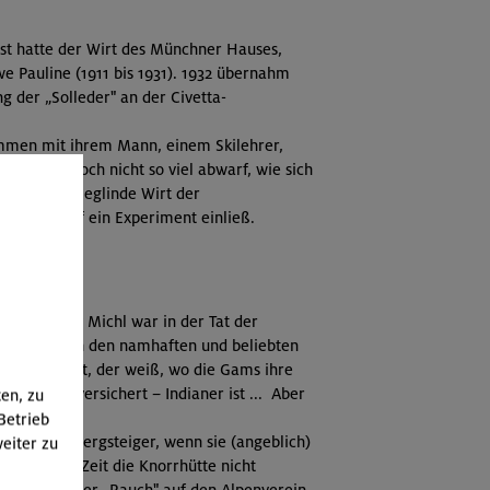
chst hatte der Wirt des Münchner Hauses,
e Pauline (1911 bis 1931). 1932 übernahm
 der „Solleder" an der Civetta-
ammen mit ihrem Mann, einem Skilehrer,
ell eben doch nicht so viel abwarf, wie sich
mit seiner Sieglinde Wirt der
on 1989 auf ein Experiment einließ.
, und Willy Michl war in der Tat der
htvergabe an den namhaften und beliebten
lebte und lebt, der weiß, wo die Gams ihre
er
–
wie er versichert
–
Indianer ist ... Aber
ten, zu
Betrieb
nd wie ihn Bergsteiger, wenn sie (angeblich)
eiter zu
end jener Zeit die Knorrhütte nicht