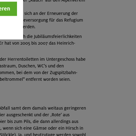
er scheint der „Rauch" auf den Alpenverein
eren
iligten sie sich an der Erneuerung der
 Ideal-Energieversorgung für das Refugium
schlossen werden.
und hat auch die Jubiläumsfeierlichkeiten
r hat von 2005 bis 2007 das Heinrich-
 der Herrentoiletten im Untergeschoss habe
Gastraum, Duschen, WC's und den
ommen, bei dem von der Zugspitzbahn-
Kabeltrommel" entfernt worden seien.
n Abfall samt dem damals weitaus geringeren
bier ausgeschenkt und der ,Rote' aus
r bis zum Pils, die dann allerdings aus
t, wenn sich eine Gämse oder ein Hirsch in
 Stöckle). Ja, und heutzutage werden sowohl