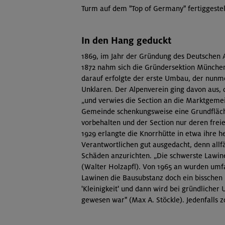
Turm auf dem "Top of Germany" fertiggestel
In den Hang geduckt
1869, im Jahr der Gründung des Deutschen A
1872 nahm sich die Gründersektion München, 
darauf erfolgte der erste Umbau, der nunme
Unklaren. Der Alpenverein ging davon aus, 
„und verwies die Section an die Marktgeme
Gemeinde schenkungsweise eine Grundfläche
vorbehalten und der Section nur deren frei
1929 erlangte die Knorrhütte in etwa ihre h
Verantwortlichen gut ausgedacht, denn all
Schäden anzurichten. „Die schwerste Lawin
(Walter Holzapfl). Von 1965 an wurden umf
Lawinen die Bausubstanz doch ein bisschen 
'Kleinigkeit' und dann wird bei gründlicher
gewesen war" (Max A. Stöckle). Jedenfalls z