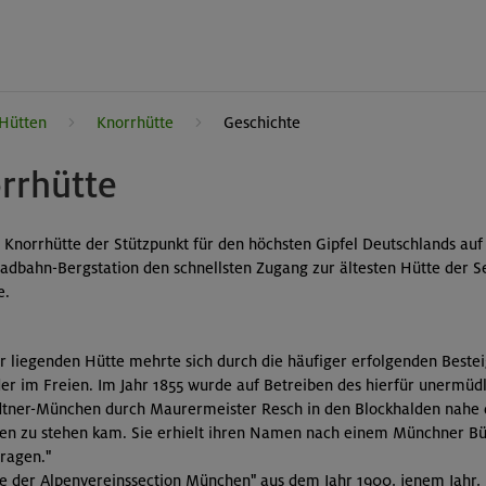
 Hütten
Knorrhütte
Geschichte
rrhütte
e Knorrhütte der Stützpunkt für den höchsten Gipfel Deutschlands auf
adbahn-Bergstation den schnellsten Zugang zur ältesten Hütte der S
e.
r liegenden Hütte mehrte sich durch die häufiger erfolgenden Beste
der im Freien. Im Jahr 1855 wurde auf Betreiben des hierfür unermüd
ndtner-München durch Maurermeister Resch in den Blockhalden nahe 
en zu stehen kam. Sie erhielt ihren Namen nach einem Münchner Bür
tragen."
te der Alpenvereinssection München" aus dem Jahr 1900, jenem Jahr,