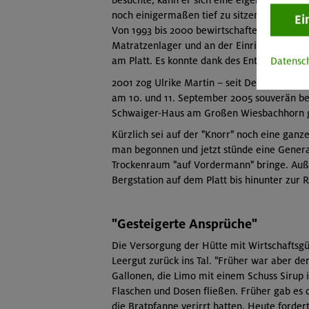
besuchte, kann er sich eine eigene Meinung
noch einigermaßen tief zu sitzen ...
Ei
Von 1993 bis 2000 bewirtschafteten Marion 
Matratzenlager und an der Einrichtung von 
Datensc
am Platt. Es konnte dank des Entgegenkomm
2001 zog Ulrike Martin – seit Dezember 2004
am 10. und 11. September 2005 souverän beg
Schwaiger-Haus am Großen Wiesbachhorn g
Kürzlich sei auf der "Knorr" noch eine ga
man begonnen und jetzt stünde eine Gener
Trockenraum "auf Vordermann" bringe. Au
Bergstation auf dem Platt bis hinunter zur 
"Gesteigerte Ansprüche"
Die Versorgung der Hütte mit Wirtschaftsgü
Leergut zurück ins Tal. "Früher war aber de
Gallonen, die Limo mit einem Schuss Sirup 
Flaschen und Dosen fließen. Früher gab es 
die Bratpfanne verirrt hatten. Heute forder