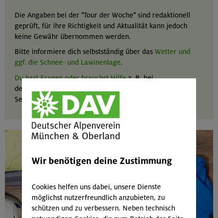
Die Angaben bei der "Tour der Woche" sind redaktionell
geprüft, für ihre Richtigkeit und Aktualität kann jedoch
keine Gewähr übernommen werden.
Bitte informiere dich selbstständig über das
Wetter und
ggf. die Schnee- und Lawinenlage
.
Du hast Fragen oder brauchst Hilfe
z. B. bei
der individuellen Tourenplanung? Wir bieten in unseren
Servicestellen alpine Beratung aus erster Hand.
Wir benötigen deine Zustimmung
Cookies helfen uns dabei, unsere Dienste
möglichst nutzerfreundlich anzubieten, zu
schützen und zu verbessern. Neben technisch