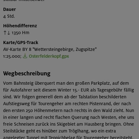
Dauer
4 Std.
Höhendifferenz
↑↓ 1350 Hm
Karte/GPS-Track
AV-Karte BY 8 "Wettersteingebirge, Zugspitze"
1:25.000;
Osterfelderkopf.gpx
Wegbeschreibung
Vom Bahnsteig überquert man den großen Parkplatz, auf dem
für Autofahrer seit diesem Winter 15.- EUR als Tagesgebühr fällig
sind. Wir folgen generell dem ab der Talstation beschilderten
Aufstiegsweg für Tourengeher am rechten Pistenrand, der nach
den ersten 250 Höhenmetern nach rechts in den Wald zieht. Nun
in einer langen und recht flachen Querung nach Westen, ehe uns
freie Schneisen zurück ins Skigebiet am Hausberg bringen. Ohne
Steilstücke geht es hinüber zum Tröglhang, wo ein extra
angelegter Tunnel mit Teppichbelag für Tourengeher bereitsteht.