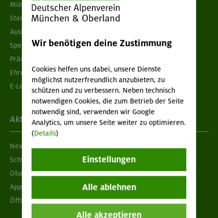
München & Oberland
Standorte
Ausbildung & Jobs
Wir benötigen deine Zustimmung
Spenden
Prävention sexualisierter Gewalt
Cookies helfen uns dabei, unsere Dienste
Ehrenamtsbörse
möglichst nutzerfreundlich anzubieten, zu
E-Learning
schützen und zu verbessern. Neben technisch
notwendigen Cookies, die zum Betrieb der Seite
notwendig sind, verwenden wir Google
Aktuelles
Analytics, um unsere Seite weiter zu optimieren.
(
Details
)
Newsletter
Einstellungen
Schwarzes Brett
Obacht geben!
Alle ablehnen
App "Mein DAV+"
Öffnungszeiten
Alle akzeptieren