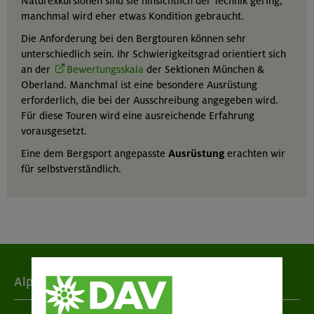
Naturexkursionen sind sie hinsichtlich der Technik gering,
manchmal wird eher etwas Kondition gebraucht.
Die Anforderung bei den Bergtouren können sehr
unterschiedlich sein. Ihr Schwierigkeitsgrad orientiert sich
an der
Bewertungsskala
der Sektionen München &
Oberland. Manchmal ist eine besondere Ausrüstung
erforderlich, die bei der Ausschreibung angegeben wird.
Für diese Touren wird eine ausreichende Erfahrung
vorausgesetzt.
Eine dem Bergsport angepasste
Ausrüstung
erachten wir
für selbstverständlich.
Alpenverein