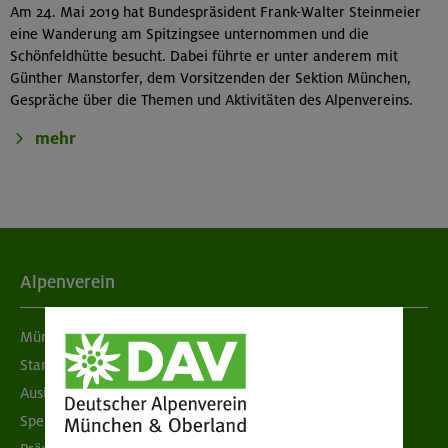
Am 24. Mai 2019 hat Bundespräsident Frank-Walter Steinmeier
eine Wanderung am Spitzingsee unternommen und die
Schönfeldhütte besucht. Dabei führte er unter anderem mit
Günther Manstorfer, dem Vorsitzenden der Sektion München,
Gespräche über die Themen und Aktivitäten des Alpenvereins.
mehr
Alpenverein
München & Oberland
Standorte
Ausbildung & Jobs
Spenden