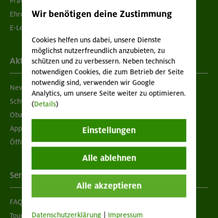
Prävention sexualisierter Gewalt
Wir benötigen deine Zustimmung
Ehrenamtsbörse
E-Learning
Cookies helfen uns dabei, unsere Dienste
möglichst nutzerfreundlich anzubieten, zu
Aktuelles
schützen und zu verbessern. Neben technisch
notwendigen Cookies, die zum Betrieb der Seite
notwendig sind, verwenden wir Google
Newsletter
Analytics, um unsere Seite weiter zu optimieren.
Schwarzes Brett
(
Details
)
Obacht geben!
App "Mein DAV+"
Einstellungen
Öffnungszeiten
Alle ablehnen
Services
Alle akzeptieren
FAQ
Datenschutzerklärung
|
Impressum
Tour der Woche